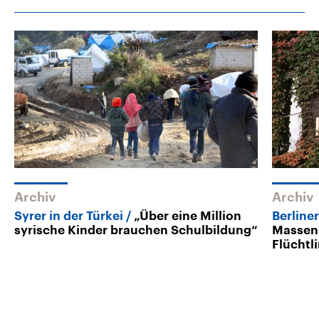
Archiv
Archiv
Syrer in der Türkei
„Über eine Million
Berline
syrische Kinder brauchen Schulbildung“
Massen
Flüchtl