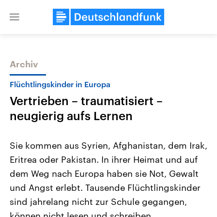
Close
menu
Archiv
Themen
Flüchtlingskinder in Europa
Vertrieben – traumatisiert –
neugierig aufs Lernen
Sie kommen aus Syrien, Afghanistan, dem Irak,
Eritrea oder Pakistan. In ihrer Heimat und auf
Landtagswahl Sachsen-Anhalt
USA
dem Weg nach Europa haben sie Not, Gewalt
2026
Aktuelle Beiträge, Analys
Alle Informationen
Hintergründe
und Angst erlebt. Tausende Flüchtlingskinder
Sachsen-Anhalt wählt am 6.
Wirtschaftlich und militäri
September 2026 einen neuen
gehören die Vereinigten S
sind jahrelang nicht zur Schule gegangen,
Landtag. Seit 2021 wird das
den mächtigsten Ländern 
können nicht lesen und schreiben.
Bundesland von einer Koalition aus
mit großem Einfluss auf d