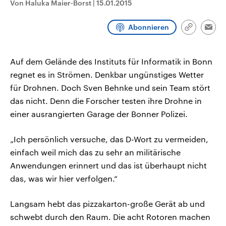
Von Haluka Maier-Borst
|
15.01.2015
CDU, SPD und FDP regiert.-
aktuelle Weltgeschehen.
Umfragen, Prognosen,
Wahlprogramme, aktuelle Berichte
Abonnieren
Sendungen
Programm
Podcasts
und Hintergründe zu den Parteien
Link
Emai
und Kandidaten der anstehenden
kopieren/te
Wahl.
Audio-Archiv
Auf dem Gelände des Instituts für Informatik in Bonn
regnet es in Strömen. Denkbar ungünstiges Wetter
für Drohnen. Doch Sven Behnke und sein Team stört
das nicht. Denn die Forscher testen ihre Drohne in
einer ausrangierten Garage der Bonner Polizei.
„Ich persönlich versuche, das D-Wort zu vermeiden,
einfach weil mich das zu sehr an militärische
Anwendungen erinnert und das ist überhaupt nicht
das, was wir hier verfolgen.“
Langsam hebt das pizzakarton-große Gerät ab und
schwebt durch den Raum. Die acht Rotoren machen