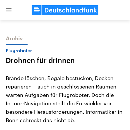
Close
menu
Archiv
Themen
Flugroboter
Drohnen für drinnen
Brände löschen, Regale bestücken, Decken
reparieren – auch in geschlossenen Räumen
warten Aufgaben für Flugroboter. Doch die
Landtagswahl Sachsen-Anhalt
USA
Indoor-Navigation stellt die Entwickler vor
2026
Aktuelle Beiträge, Analys
Alle Informationen
besondere Herausforderungen. Informatiker in
Hintergründe
Sachsen-Anhalt wählt am 6.
Wirtschaftlich und militäri
Bonn schreckt das nicht ab.
September 2026 einen neuen
gehören die Vereinigten S
Landtag. Seit 2021 wird das
den mächtigsten Ländern 
Bundesland von einer Koalition aus
mit großem Einfluss auf d