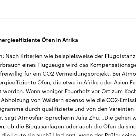
ergieeffiziente Öfen in Afrika
ach: Nach Kriterien wie beispielsweise der Flugdista
rbrauch eines Flugzeugs wird das Kompensationsge
freiwillig für ein CO2-Vermeidungsprojekt. Bei Atmos
rgieeffiziente Öfen, die etwa in Afrika oder Asien Fa
t werden. Wenn weniger Feuerholz vor Ort zum Koch
e Abholzung von Wäldern ebenso wie die CO2-Emissio
ogramme durch qualifizierte und von den Vereinten
, sagt Atmosfair-Sprecherin Julia Zhu. „Die gehen wi
n, ob die Biogasanlagen oder auch die Öfen da sind
n die Leute sie auch? Und erst, wenn der Prüfer sei