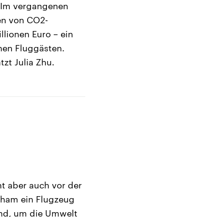
? Im vergangenen
ten von CO2-
lionen Euro – ein
hen Fluggästen.
zt Julia Zhu.
t aber auch vor der
cham ein Flugzeug
end, um die Umwelt