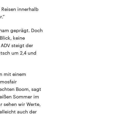
 Reisen innerhalb
.“
scham geprägt. Doch
lick, keine
ADV steigt der
utsch um 2,4 und
en mit einem
tmosfair
rechten Boom, sagt
 heißen Sommer im
r sehen wir Werte,
elleicht auch der