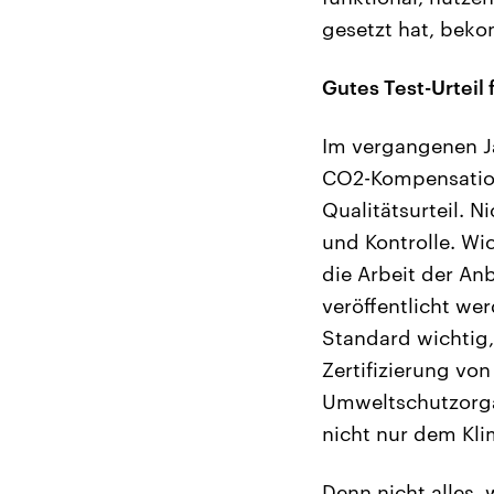
gesetzt hat, beko
Gutes Test-Urteil
Im vergangenen Ja
CO2-Kompensation
Qualitätsurteil. 
und Kontrolle. Wi
die Arbeit der Anb
veröffentlicht we
Standard wichtig,
Zertifizierung v
Umweltschutzorgan
nicht nur dem Kl
Denn nicht alles