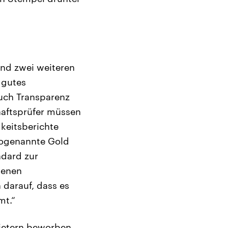
und zwei weiteren
 gutes
auch Transparenz
chaftsprüfer müssen
gkeitsberichte
 sogenannte Gold
ndard zur
denen
darauf, dass es
mt.“
bietern beworben