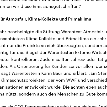
mmen wir diese Emissionsgutschriften.“
 für Atmosfair, Klima-Kollekte und Primaklima
hr bescheinigte die Stiftung Warentest Atmosfair 
sanbietern Klima-Kollekte und Primaklima ein sehr
Nicht nur die Projekte an sich überzeugten, sondern 
chtig für das Siegel der Warentester: Externe Wirts
ieter kontrollieren. Zudem sollten Jahres- oder Täti
rden. Als Orientierung für Kunden sei vor allem der
 sagt Warentesterin Karin Baur und erklärt: „Ein Sta
on Klimaschutzprojekten, der vom WWF und verschie
isationen entwickelt wurde. Die achten eben auch 
ima nützt, sondern auch den Menschen zu Gute kom
, was als CO2-Kompensationsprojekt von einigen An