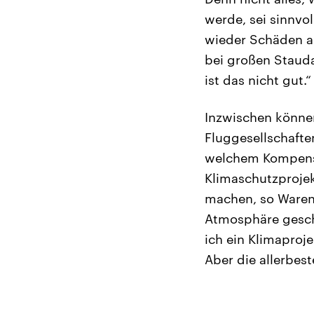
werde, sei sinnvol
wieder Schäden a
bei großen Stau
ist das nicht gut.“
Inzwischen könne
Fluggesellschafte
welchem Kompensa
Klimaschutzprojek
machen, so Warente
Atmosphäre gescha
ich ein Klimaproj
Aber die allerbes