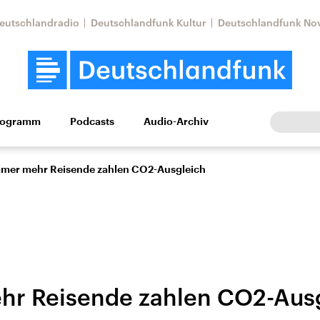
eutschlandradio
Deutschlandfunk Kultur
Deutschlandfunk No
rogramm
Podcasts
Audio-Archiv
Wirtschaft
Wissen
Kultur
Europa
Gesellschaf
mer mehr Reisende zahlen CO2-Ausgleich
r Reisende zahlen CO2-Aus
tkonflikt
Iran
Faktenchecks
In unseren Faktenc
lle Lage und
Aktuelle Lage und