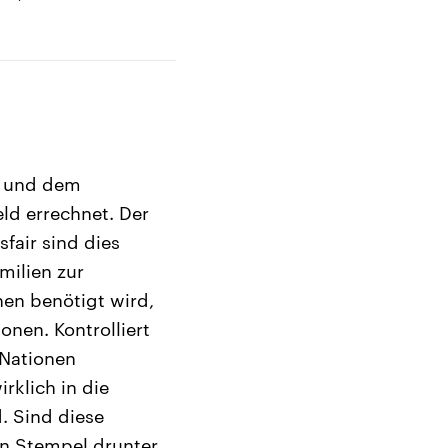
nz und dem
ld errechnet. Der
fair sind dies
milien zur
en benötigt wird,
nen. Kontrolliert
 Nationen
rklich in die
. Sind diese
nen Stempel drunter