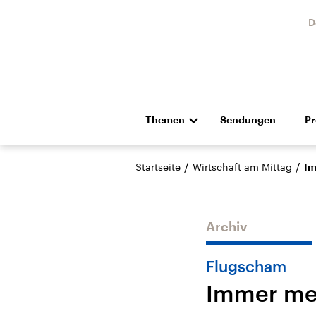
D
Themen
Sendungen
P
Die Nachrichten
Politik
/
/
Startseite
Wirtschaft am Mittag
Im
Hörspiel und Feature
Musik
Archiv
Flugscham
Immer meh
USA
Nahos
Aktuelle Beiträge,
Aktue