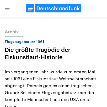
Close
menu
Archiv
Themen
Flugzeugabsturz 1961
Die größte Tragödie der
Eiskunstlauf-Historie
Im vergangenen Jahr wurde zum ersten Mal
seit 1961 eine Eiskunstlauf-Weltmeisterschaft
Landtagswahl Sachsen-Anhalt
USA
abgesagt. Damals gab es einen tragischen
2026
Aktuelle Beiträge, Analys
Alle Informationen
Hintergründe
Grund: Bei einem Flugzeugabsturz kam die
Sachsen-Anhalt wählt am 6.
Wirtschaftlich und militäri
September 2026 einen neuen
gehören die Vereinigten S
komplette Mannschaft aus den USA ums
Landtag. Seit 2021 wird das
den mächtigsten Ländern 
Leben.
Bundesland von einer Koalition aus
mit großem Einfluss auf d