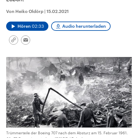
CDU, SPD und FDP regiert.-
aktuelle Weltgeschehen.
Umfragen, Prognosen,
Von Heiko Oldörp
|
15.02.2021
Wahlprogramme, aktuelle Berichte
Sendungen
Programm
Podcasts
und Hintergründe zu den Parteien
und Kandidaten der anstehenden
Hören
02:33
Audio herunterladen
Wahl.
Audio-Archiv
Link
Email
kopieren/teilen
Trümmerteile der Boeing 707 nach dem Absturz am 15. Februar 1961.