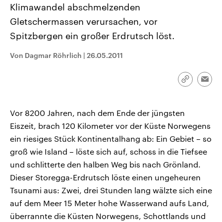
Klimawandel abschmelzenden
CDU, SPD und FDP regiert.-
aktuelle Weltgeschehen.
Umfragen, Prognosen,
Gletschermassen verursachen, vor
Wahlprogramme, aktuelle Berichte
Sendungen
Programm
Podcasts
und Hintergründe zu den Parteien
Spitzbergen ein großer Erdrutsch löst.
und Kandidaten der anstehenden
Wahl.
Audio-Archiv
Von Dagmar Röhrlich
|
26.05.2011
Link
Emai
kopieren/te
Vor 8200 Jahren, nach dem Ende der jüngsten
Eiszeit, brach 120 Kilometer vor der Küste Norwegens
ein riesiges Stück Kontinentalhang ab: Ein Gebiet – so
groß wie Island – löste sich auf, schoss in die Tiefsee
und schlitterte den halben Weg bis nach Grönland.
Dieser Storegga-Erdrutsch löste einen ungeheuren
Tsunami aus: Zwei, drei Stunden lang wälzte sich eine
auf dem Meer 15 Meter hohe Wasserwand aufs Land,
überrannte die Küsten Norwegens, Schottlands und