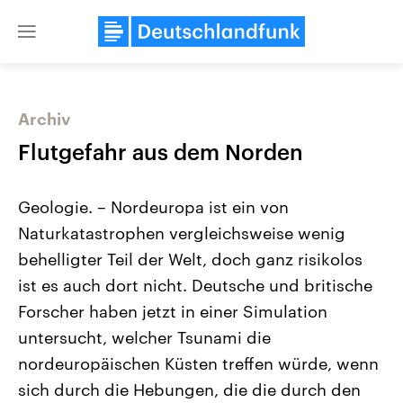
Close
menu
Archiv
Themen
Flutgefahr aus dem Norden
Geologie. – Nordeuropa ist ein von
Naturkatastrophen vergleichsweise wenig
behelligter Teil der Welt, doch ganz risikolos
ist es auch dort nicht. Deutsche und britische
Forscher haben jetzt in einer Simulation
Landtagswahl Sachsen-Anhalt
USA
2026
Aktuelle Beiträge, Analys
untersucht, welcher Tsunami die
Alle Informationen
Hintergründe
Sachsen-Anhalt wählt am 6.
Wirtschaftlich und militäri
nordeuropäischen Küsten treffen würde, wenn
September 2026 einen neuen
gehören die Vereinigten S
Landtag. Seit 2021 wird das
den mächtigsten Ländern 
sich durch die Hebungen, die die durch den
Bundesland von einer Koalition aus
mit großem Einfluss auf d