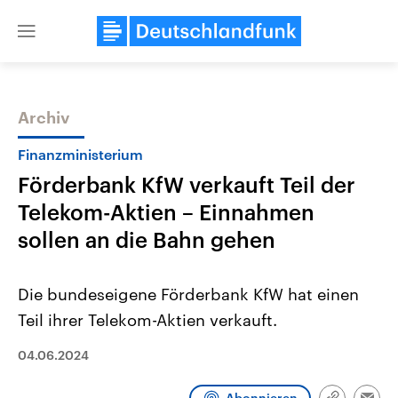
Close
menu
Archiv
Themen
Finanzministerium
Förderbank KfW verkauft Teil der
Telekom-Aktien – Einnahmen
sollen an die Bahn gehen
Die bundeseigene Förderbank KfW hat einen
Landtagswahl Sachsen-Anhalt
USA
Teil ihrer Telekom-Aktien verkauft.
2026
Aktuelle Beiträge, Analys
Alle Informationen
Hintergründe
Sachsen-Anhalt wählt am 6.
Wirtschaftlich und militäri
04.06.2024
September 2026 einen neuen
gehören die Vereinigten S
Landtag. Seit 2021 wird das
den mächtigsten Ländern 
Bundesland von einer Koalition aus
mit großem Einfluss auf d
Abonnieren