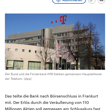
Link
Emai
CDU, SPD und FDP regiert.-
aktuelle Weltgeschehen.
kopieren/te
Umfragen, Prognosen,
Wahlprogramme, aktuelle Berichte
Sendungen
Programm
Podcasts
und Hintergründe zu den Parteien
und Kandidaten der anstehenden
Wahl.
Audio-Archiv
Der Bund und die Förderbank KfW bleiben gemeinsam Hauptaktionär
der Telekom. (dpa)
Das teilte die Bank nach Börsenschluss in Frankurt
mit. Der Erlös durch die Veräußerung von 110
Millionen Aktien soll gemessen am Schlusskurs fast