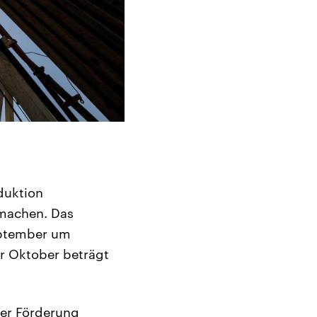
duktion
 machen. Das
September um
r Oktober beträgt
der Förderung