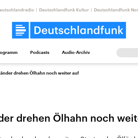
eutschlandradio
Deutschlandfunk Kultur
Deutschlandfunk No
rogramm
Podcasts
Audio-Archiv
Wirtschaft
Wissen
Kultur
Europa
Gesellschaf
länder drehen Ölhahn noch weiter auf
der drehen Ölhahn noch weit
tkonflikt
Iran
Faktenchecks
In unseren Faktenc
lle Lage und
Aktuelle Lage und