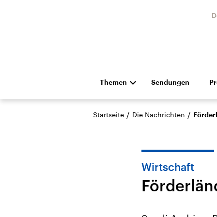
D
Themen
Sendungen
P
Die Nachrichten
Politik
/
/
Startseite
Die Nachrichten
Förder
Hörspiel und Feature
Musik
Wirtschaft
Förderlän
USA
Nahos
Aktuelle Beiträge,
Aktue