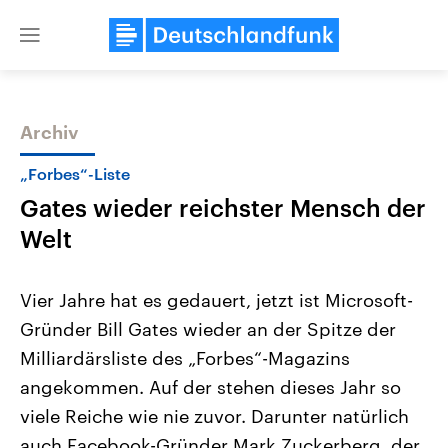
Close
menu
Archiv
Themen
„Forbes“-Liste
Gates wieder reichster Mensch der
Welt
Vier Jahre hat es gedauert, jetzt ist Microsoft-
Gründer Bill Gates wieder an der Spitze der
Landtagswahl Sachsen-Anhalt
USA
Milliardärsliste des „Forbes“-Magazins
2026
Aktuelle Beiträge, Analys
Alle Informationen
Hintergründe
angekommen. Auf der stehen dieses Jahr so
Sachsen-Anhalt wählt am 6.
Wirtschaftlich und militäri
September 2026 einen neuen
gehören die Vereinigten S
viele Reiche wie nie zuvor. Darunter natürlich
Landtag. Seit 2021 wird das
den mächtigsten Ländern 
auch Facebook-Gründer Mark Zuckerberg, der
Bundesland von einer Koalition aus
mit großem Einfluss auf d