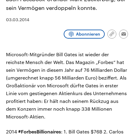
CDU, SPD und FDP regiert.-
aktuelle Weltgeschehen.
sein Vermögen verdoppeln konnte.
Umfragen, Prognosen,
Wahlprogramme, aktuelle Berichte
Sendungen
Programm
Podcasts
und Hintergründe zu den Parteien
03.03.2014
und Kandidaten der anstehenden
Wahl.
Audio-Archiv
Abonnieren
Link
Emai
kopieren/te
Microsoft-Mitgründer Bill Gates ist wieder der
reichste Mensch der Welt. Das Magazin „Forbes“ hat
sein Vermögen in diesem Jahr auf 76 Milliarden Dollar
(umgerechnet knapp 56 Milliarden Euro) beziffert. Als
Großaktionär von Microsoft dürfte Gates in erster
Linie vom gestiegenen Aktienkurs des Unternehmens
profitiert haben: Er hält nach seinem Rückzug aus
dem Konzern immer noch knapp 338 Millionen
Microsoft-Aktien.
2014
#ForbesBillionaires
: 1. Bill Gates $76B 2. Carlos