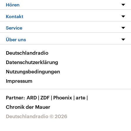
Programm
Hören
Alle Sendungen
Livestream
Kontakt
Die Nachrichten
Audios
Hörerservice
Service
Nachrichtenleicht
Podcasts
Social Media
FAQ
Über uns
Neue Beiträge auf dlf.de
Deutschlandfunk App
Newsletter
Deutschlandradio
Themen-Schwerpunkte
Nachrichten App
Deutschlandradio
Veranstaltungen
Presse
Frequenzen
Datenschutzerklärung
Musikliste
Ausbildung und Karriere
Nutzungsbedingungen
RSS
Transparenz
Impressum
Korrekturen
Barrierefreiheit
Partner
ARD
|
ZDF
|
Phoenix
|
arte
|
Chronik der Mauer
Deutschlandradio © 2026