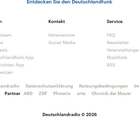
Entdecken Sie den Deutschlandfunk
n
Kontakt
Service
tream
Hörerservice
FAQ
os
Social Media
Newsletter
asts
Veranstaltunge
schlandfunk App
Musikliste
richten App
RSS
uenzen
landradio
Datenschutzerklärung
Nutzungsbedingungen
I
Partner
ARD
ZDF
Phoenix
arte
Chronik der Mauer
Deutschlandradio © 2026