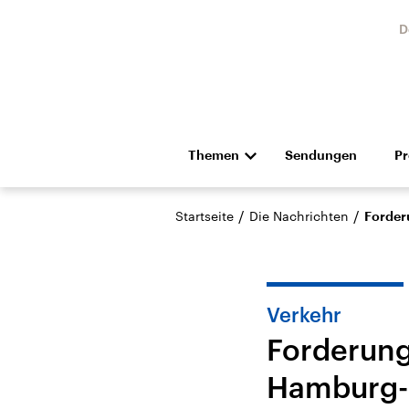
D
Themen
Sendungen
P
Die Nachrichten
Politik
/
/
Startseite
Die Nachrichten
Forder
Hörspiel und Feature
Musik
Verkehr
Forderun
Hamburg-
Landtagswahl Sachsen-
USA
Anhalt 2026
Aktuel