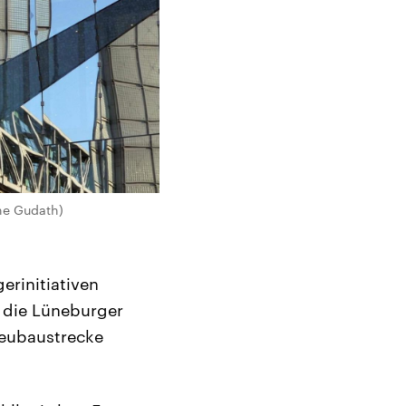
ne Gudath)
erinitiativen
h die Lüneburger
Neubaustrecke