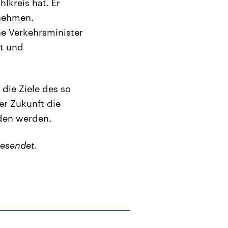
lkreis hat. Er
unehmen.
he Verkehrsminister
ft und
die Ziele des so
er Zukunft die
den werden.
esendet.