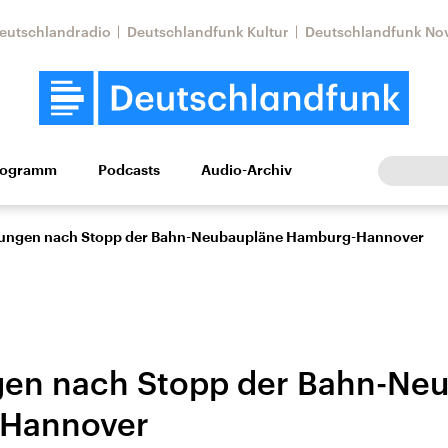
eutschlandradio
Deutschlandfunk Kultur
Deutschlandfunk No
rogramm
Podcasts
Audio-Archiv
Wirtschaft
Wissen
Kultur
Europa
Gesellschaf
ungen nach Stopp der Bahn-Neubaupläne Hamburg-Hannover
gen nach Stopp der Bahn-Ne
Hannover
Nahostkonflikt
Iran
le Beiträge,
Aktuelle Lage und
Aktuelle Lage und