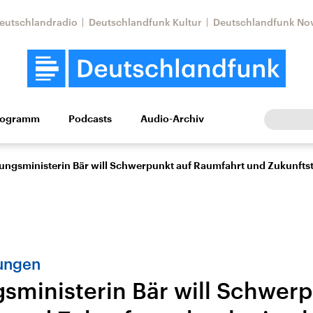
eutschlandradio
Deutschlandfunk Kultur
Deutschlandfunk No
rogramm
Podcasts
Audio-Archiv
Wirtschaft
Wissen
Kultur
Europa
Gesellschaf
ungsministerin Bär will Schwerpunkt auf Raumfahrt und Zukunfts
ungen
sministerin Bär will Schwerp
Nahostkonflikt
Iran
le Beiträge,
Aktuelle Lage und
Aktuelle Lage und