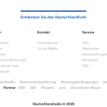
Entdecken Sie den Deutschlandfunk
n
Kontakt
Service
tream
Hörerservice
FAQ
os
Social Media
Newsletter
asts
Veranstaltunge
schlandfunk App
Musikliste
richten App
RSS
uenzen
landradio
Datenschutzerklärung
Nutzungsbedingungen
I
Partner
ARD
ZDF
Phoenix
arte
Chronik der Mauer
Deutschlandradio © 2026