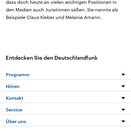
dass doch heute an vielen wichtigen Positionen in
den Medien auch Juristinnen säßen. Sie nannte als
Beispiele Claus Kleber und Melanie Amann.
Entdecken Sie den Deutschlandfunk
Programm
Programm
Hören
Alle Sendungen
Livestream
Kontakt
Die Nachrichten
Audios
Hörerservice
Service
Nachrichtenleicht
Podcasts
Social Media
FAQ
Über uns
Neue Beiträge auf dlf.de
Deutschlandfunk App
Newsletter