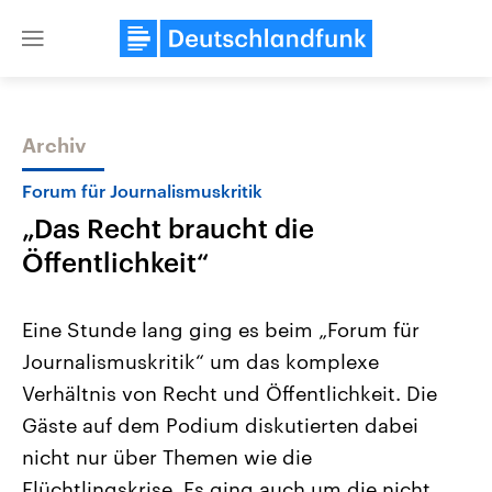
Close
menu
Archiv
Themen
Forum für Journalismuskritik
„Das Recht braucht die
Öffentlichkeit“
Eine Stunde lang ging es beim „Forum für
Journalismuskritik“ um das komplexe
Landtagswahl Sachsen-Anhalt
USA
Verhältnis von Recht und Öffentlichkeit. Die
2026
Aktuelle Beiträge, Analys
Alle Informationen
Hintergründe
Gäste auf dem Podium diskutierten dabei
Sachsen-Anhalt wählt am 6.
Wirtschaftlich und militäri
September 2026 einen neuen
gehören die Vereinigten S
nicht nur über Themen wie die
Landtag. Seit 2021 wird das
den mächtigsten Ländern 
Flüchtlingskrise. Es ging auch um die nicht
Bundesland von einer Koalition aus
mit großem Einfluss auf d