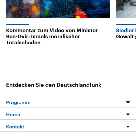
Kommentar zum Video von Minister
Siedler
Ben-Gvir: Israels moralischer
Gewalt 
Totalschaden
Entdecken Sie den Deutschlandfunk
Programm
Programm
Hören
Alle Sendungen
Livestream
Kontakt
Die Nachrichten
Audios