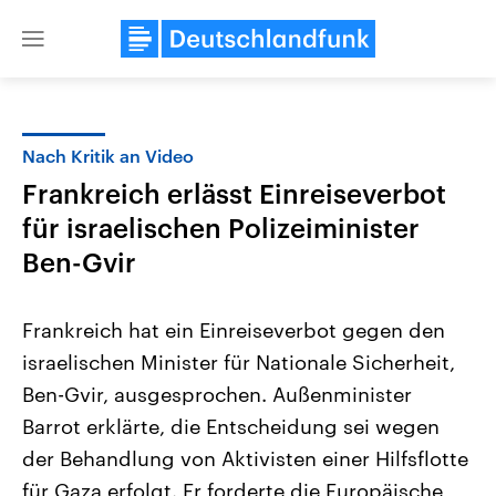
Close
menu
Nach Kritik an Video
Themen
Frankreich erlässt Einreiseverbot
für israelischen Polizeiminister
Ben-Gvir
Frankreich hat ein Einreiseverbot gegen den
israelischen Minister für Nationale Sicherheit,
Landtagswahl Sachsen-Anhalt
USA
Ben-Gvir, ausgesprochen. Außenminister
2026
Aktuelle Beiträge, Analys
Alle Informationen
Barrot erklärte, die Entscheidung sei wegen
Hintergründe
Sachsen-Anhalt wählt am 6.
Wirtschaftlich und militäri
der Behandlung von Aktivisten einer Hilfsflotte
September 2026 einen neuen
gehören die Vereinigten S
Landtag. Seit 2021 wird das
den mächtigsten Ländern 
für Gaza erfolgt. Er forderte die Europäische
Bundesland von einer Koalition aus
mit großem Einfluss auf d