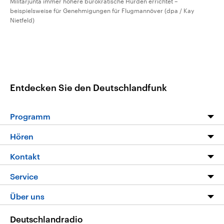
Militärjunta immer höhere bürokratische Hürden errichtet –
beispielsweise für Genehmigungen für Flugmannöver (dpa / Kay
Nietfeld)
Entdecken Sie den Deutschlandfunk
Programm
Programm
Hören
Alle Sendungen
Livestream
Kontakt
Die Nachrichten
Audios
Hörerservice
Service
Nachrichtenleicht
Podcasts
Social Media
FAQ
Über uns
Neue Beiträge auf dlf.de
Deutschlandfunk App
Newsletter
Deutschlandradio
Themen-Schwerpunkte
Nachrichten App
Deutschlandradio