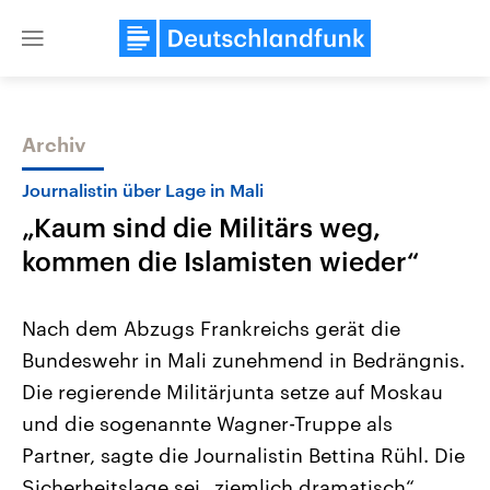
Close
menu
Archiv
Themen
Journalistin über Lage in Mali
„Kaum sind die Militärs weg,
kommen die Islamisten wieder“
Nach dem Abzugs Frankreichs gerät die
Bundeswehr in Mali zunehmend in Bedrängnis.
Landtagswahl Sachsen-Anhalt
USA
Die regierende Militärjunta setze auf Moskau
2026
Aktuelle Beiträge, Analys
Alle Informationen
Hintergründe
und die sogenannte Wagner-Truppe als
Sachsen-Anhalt wählt am 6.
Wirtschaftlich und militäri
September 2026 einen neuen
gehören die Vereinigten S
Partner, sagte die Journalistin Bettina Rühl. Die
Landtag. Seit 2021 wird das
den mächtigsten Ländern 
Sicherheitslage sei „ziemlich dramatisch“.
Bundesland von einer Koalition aus
mit großem Einfluss auf d