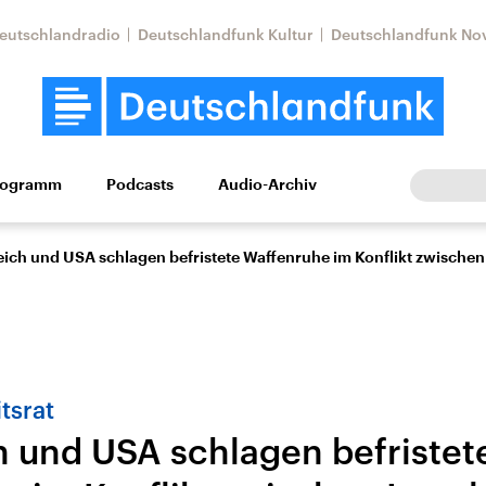
eutschlandradio
Deutschlandfunk Kultur
Deutschlandfunk No
rogramm
Podcasts
Audio-Archiv
Wirtschaft
Wissen
Kultur
Europa
Gesellschaf
ich und USA schlagen befristete Waffenruhe im Konflikt zwischen 
tsrat
h und USA schlagen befristet
Nahostkonflikt
Iran
le Beiträge,
Aktuelle Lage und
Aktuelle Lage und