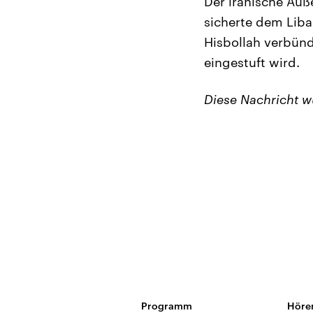
Der iranische Auß
sicherte dem Liba
Hisbollah verbünd
eingestuft wird.
Diese Nachricht 
Programm
Höre