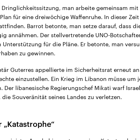
r Dringlichkeitssitzung, man arbeite gemeinsam mit
Plan für eine dreiwöchige Waffenruhe. In dieser Zei
ttfinden. Barrot betonte, man setze darauf, dass die
gig annähmen. Der stellvertretende UNO-Botschafte
 Unterstützung für die Pläne. Er betonte, man versu
orhaben zu gewinnen.
är Guterres appellierte im Sicherheitsrat erneut an 
fechte einzustellen. Ein Krieg im Libanon müsse um j
. Der libanesische Regierungschef Mikati warf Israe
, die Souveränität seines Landes zu verletzen.
r „Katastrophe“