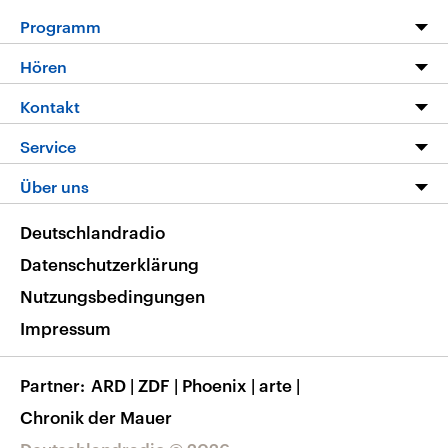
Programm
Programm
Hören
Alle Sendungen
Livestream
Kontakt
Die Nachrichten
Audios
Hörerservice
Service
Nachrichtenleicht
Podcasts
Social Media
FAQ
Über uns
Neue Beiträge auf dlf.de
Deutschlandfunk App
Newsletter
Deutschlandradio
Themen-Schwerpunkte
Nachrichten App
Deutschlandradio
Veranstaltungen
Presse
Frequenzen
Datenschutzerklärung
Musikliste
Ausbildung und Karriere
Nutzungsbedingungen
RSS
Transparenz
Impressum
Korrekturen
Barrierefreiheit
Partner
ARD
|
ZDF
|
Phoenix
|
arte
|
Chronik der Mauer