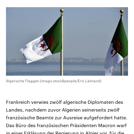
CDU, SPD und FDP regiert.-
aktuelle Weltgeschehen.
Umfragen, Prognosen,
Wahlprogramme, aktuelle Berichte
Sendungen
Programm
Podcasts
und Hintergründe zu den Parteien
und Kandidaten der anstehenden
Wahl.
Audio-Archiv
Algerische Flaggen (imago stock&people/Eric Lalmand)
Frankreich verwies zwölf algerische Diplomaten des
Landes, nachdem zuvor Algerien seinerseits zwölf
französische Beamte zur Ausreise aufgefordert hatte.
Das Büro des französischen Präsidenten Macron warf
in einer Erklärung der Regierung in Algier vor, für die