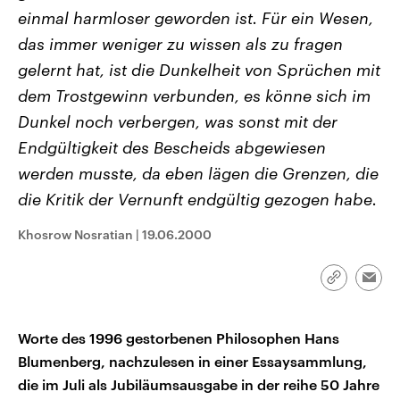
CDU, SPD und FDP regiert.-
aktuelle Weltgeschehen.
einmal harmloser geworden ist. Für ein Wesen,
Umfragen, Prognosen,
Wahlprogramme, aktuelle Berichte
das immer weniger zu wissen als zu fragen
Sendungen
Programm
Podcasts
und Hintergründe zu den Parteien
gelernt hat, ist die Dunkelheit von Sprüchen mit
und Kandidaten der anstehenden
Wahl.
dem Trostgewinn verbunden, es könne sich im
Audio-Archiv
Dunkel noch verbergen, was sonst mit der
Endgültigkeit des Bescheids abgewiesen
werden musste, da eben lägen die Grenzen, die
die Kritik der Vernunft endgültig gezogen habe.
Khosrow Nosratian
|
19.06.2000
Link
Emai
kopieren/te
Worte des 1996 gestorbenen Philosophen Hans
Blumenberg, nachzulesen in einer Essaysammlung,
die im Juli als Jubiläumsausgabe in der reihe 50 Jahre