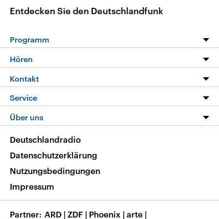
Entdecken Sie den Deutschlandfunk
Programm
Programm
Hören
Alle Sendungen
Livestream
Kontakt
Die Nachrichten
Audios
Hörerservice
Service
Nachrichtenleicht
Podcasts
Social Media
FAQ
Über uns
Neue Beiträge auf dlf.de
Deutschlandfunk App
Newsletter
Deutschlandradio
Themen-Schwerpunkte
Nachrichten App
Deutschlandradio
Veranstaltungen
Presse
Frequenzen
Datenschutzerklärung
Musikliste
Ausbildung und Karriere
Nutzungsbedingungen
RSS
Transparenz
Impressum
Korrekturen
Barrierefreiheit
Partner
ARD
|
ZDF
|
Phoenix
|
arte
|