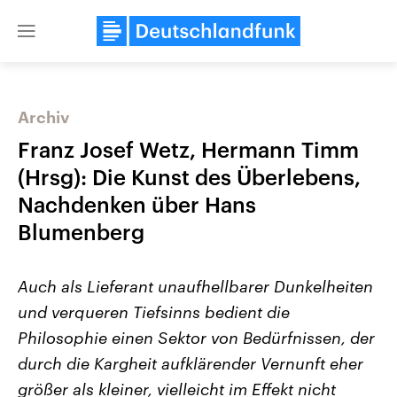
Close
menu
Archiv
Themen
Franz Josef Wetz, Hermann Timm
(Hrsg): Die Kunst des Überlebens,
Nachdenken über Hans
Blumenberg
Auch als Lieferant unaufhellbarer Dunkelheiten
und verqueren Tiefsinns bedient die
Landtagswahl Sachsen-Anhalt
USA
2026
Aktuelle Beiträge, Analys
Philosophie einen Sektor von Bedürfnissen, der
Alle Informationen
Hintergründe
Sachsen-Anhalt wählt am 6.
Wirtschaftlich und militäri
durch die Kargheit aufklärender Vernunft eher
September 2026 einen neuen
gehören die Vereinigten S
Landtag. Seit 2021 wird das
den mächtigsten Ländern 
größer als kleiner, vielleicht im Effekt nicht
Bundesland von einer Koalition aus
mit großem Einfluss auf d