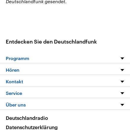
Deutschlandfunk gesendet.
Entdecken Sie den Deutschlandfunk
Programm
Programm
Hören
Alle Sendungen
Livestream
Kontakt
Die Nachrichten
Audios
Hörerservice
Service
Nachrichtenleicht
Podcasts
Social Media
FAQ
Über uns
Neue Beiträge auf dlf.de
Deutschlandfunk App
Newsletter
Deutschlandradio
Themen-Schwerpunkte
Nachrichten App
Deutschlandradio
Veranstaltungen
Presse
Frequenzen
Datenschutzerklärung