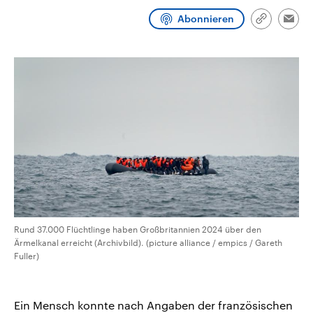
CDU, SPD und FDP regiert.-
aktuelle Weltgeschehen.
Abonnieren
Umfragen, Prognosen,
Link
Emai
Wahlprogramme, aktuelle Berichte
kopieren/te
Sendungen
Programm
Podcasts
und Hintergründe zu den Parteien
und Kandidaten der anstehenden
Wahl.
Audio-Archiv
Rund 37.000 Flüchtlinge haben Großbritannien 2024 über den
Ärmelkanal erreicht (Archivbild). (picture alliance / empics / Gareth
Fuller)
Ein Mensch konnte nach Angaben der französischen