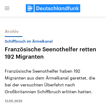
Close
menu
Archiv
Themen
Schiffbruch im Ärmelkanal
Französische Seenothelfer retten
192 Migranten
Französische Seenothelfer haben 192
Migranten aus dem Ärmelkanal gerettet, die
Landtagswahl Sachsen-Anhalt
USA
bei der versuchten Überfahrt nach
2026
Aktuelle Beiträge, Analys
Alle Informationen
Hintergründe
Großbritannien Schiffbruch erlitten hatten.
Sachsen-Anhalt wählt am 6.
Wirtschaftlich und militäri
September 2026 einen neuen
gehören die Vereinigten S
12.05.2025
Landtag. Seit 2021 wird das
den mächtigsten Ländern 
Bundesland von einer Koalition aus
mit großem Einfluss auf d