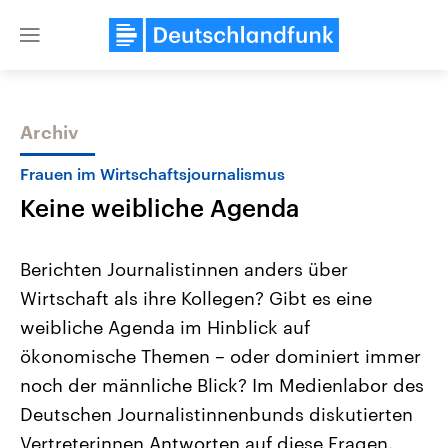
Close
menu
Archiv
Themen
Frauen im Wirtschaftsjournalismus
Keine weibliche Agenda
Berichten Journalistinnen anders über
Wirtschaft als ihre Kollegen? Gibt es eine
weibliche Agenda im Hinblick auf
Landtagswahl Sachsen-Anhalt
USA
ökonomische Themen – oder dominiert immer
2026
Aktuelle Beiträge, Analys
Alle Informationen
noch der männliche Blick? Im Medienlabor des
Hintergründe
Sachsen-Anhalt wählt am 6.
Wirtschaftlich und militäri
Deutschen Journalistinnenbunds diskutierten
September 2026 einen neuen
gehören die Vereinigten S
Landtag. Seit 2021 wird das
den mächtigsten Ländern 
Vertreterinnen Antworten auf diese Fragen.
Bundesland von einer Koalition aus
mit großem Einfluss auf d