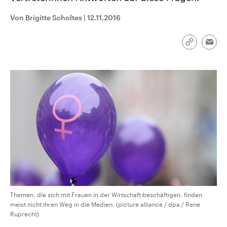
CDU, SPD und FDP regiert.-
aktuelle Weltgeschehen.
Umfragen, Prognosen,
Von Brigitte Scholtes
|
12.11.2016
Wahlprogramme, aktuelle Berichte
Sendungen
Programm
Podcasts
und Hintergründe zu den Parteien
und Kandidaten der anstehenden
Link
Wahl.
Emai
kopieren/te
Audio-Archiv
Themen, die sich mit Frauen in der Wirtschaft beschäftigen, finden
meist nicht ihren Weg in die Medien. (picture alliance / dpa / Rene
Ruprecht)