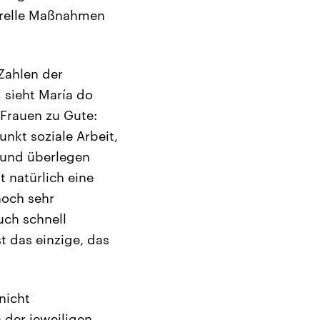
urelle Maßnahmen
Zahlen der
sieht María do
Frauen zu Gute:
nkt soziale Arbeit,
 und überlegen
 natürlich eine
noch sehr
uch schnell
 das einzige, das
nicht
 der jeweiligen