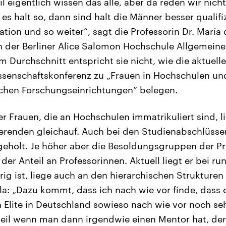
l eigentlich wissen das alle, aber da reden wir nich
es halt so, dann sind halt die Männer besser qualifi
ation und so weiter“, sagt die Professorin Dr. María
 an der Berliner Alice Salomon Hochschule Allgemei
m Durchschnitt entspricht sie nicht, wie die aktuell
enschaftskonferenz zu „Frauen in Hochschulen un
chen Forschungseinrichtungen“ belegen.
r Frauen, die an Hochschulen immatrikuliert sind, l
erenden gleichauf. Auch bei den Studienabschlüss
eholt. Je höher aber die Besoldungsgruppen der Pr
 der Anteil an Professorinnen. Aktuell liegt er bei ru
rig ist, liege auch an den hierarchischen Strukturen
la: „Dazu kommt, dass ich nach wie vor finde, dass
Elite in Deutschland sowieso nach wie vor noch seh
 weil wenn man dann irgendwie einen Mentor hat, der