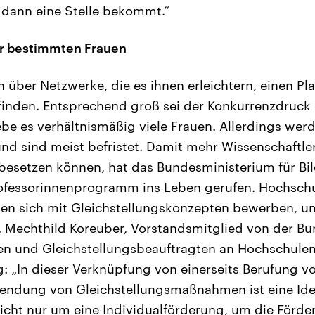
 dann eine Stelle bekommt.“
ur bestimmten Frauen
n über Netzwerke, die es ihnen erleichtern, einen Pl
 finden. Entsprechend groß sei der Konkurrenzdruc
ebe es verhältnismäßig viele Frauen. Allerdings werd
und sind meist befristet. Damit mehr Wissenschaftle
 besetzen können, hat das Bundesministerium für B
ofessorinnenprogramm ins Leben gerufen. Hochsch
en sich mit Gleichstellungskonzepten bewerben, u
. Mechthild Koreuber, Vorstandsmitglied von der B
n und Gleichstellungsbeauftragten an Hochschulen,
 „In dieser Verknüpfung von einerseits Berufung v
wendung von Gleichstellungsmaßnahmen ist eine Id
icht nur um eine Individualförderung, um die Förde