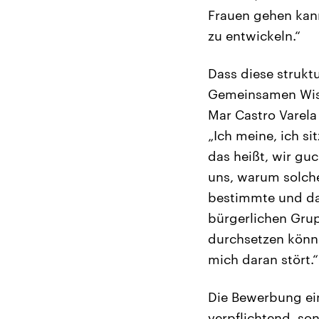
Frauen gehen kan
zu entwickeln.“
Dass diese strukt
Gemeinsamen Wiss
Mar Castro Varela
„Ich meine, ich s
das heißt, wir g
uns, warum solche
bestimmte und da
bürgerlichen Gru
durchsetzen könne
mich daran stört.“
Die Bewerbung ein
verpflichtend, son