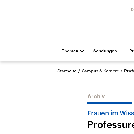
D
Themen
Sendungen
P
Die Nachrichten
Politik
/
/
Startseite
Campus & Karriere
Prof
Hörspiel und Feature
Musik
Archiv
Frauen im Wis
Professur
Landtagswahl Sachsen-
USA
Anhalt 2026
Aktuel