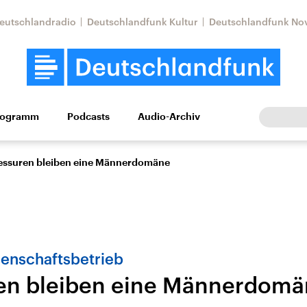
eutschlandradio
Deutschlandfunk Kultur
Deutschlandfunk No
rogramm
Podcasts
Audio-Archiv
Wirtschaft
Wissen
Kultur
Europa
Gesellschaf
essuren bleiben eine Männerdomäne
senschaftsbetrieb
en bleiben eine Männerdom
Nahostkonflikt
Iran
le Beiträge,
Aktuelle Lage und
Aktuelle Lage und