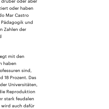
t drüber oder aber
ziert oder haben
 do Mar Castro
ne Pädagogik und
en Zahlen der
d
iegt mit den
en haben
ofessuren sind,
nd 18 Prozent. Das
 der Universitäten,
 die Reproduktion
r stark feudalen
 wird auch dafür