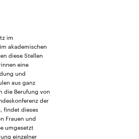
atz im
k im akademischen
en diese Stellen
rinnen eine
ildung und
ulen aus ganz
m die Berufung von
undeskonferenz der
 findet dieses
on Frauen und
ee umgesetzt
rung einzelner