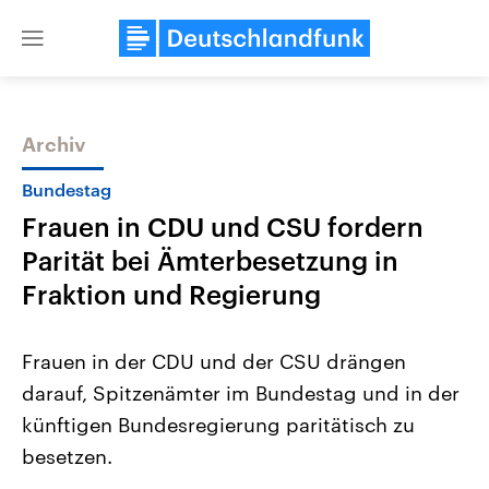
Close
menu
Archiv
Themen
Bundestag
Frauen in CDU und CSU fordern
Parität bei Ämterbesetzung in
Fraktion und Regierung
Frauen in der CDU und der CSU drängen
Landtagswahl Sachsen-Anhalt
USA
darauf, Spitzenämter im Bundestag und in der
2026
Aktuelle Beiträge, Analys
Alle Informationen
Hintergründe
künftigen Bundesregierung paritätisch zu
Sachsen-Anhalt wählt am 6.
Wirtschaftlich und militäri
September 2026 einen neuen
gehören die Vereinigten S
besetzen.
Landtag. Seit 2021 wird das
den mächtigsten Ländern 
Bundesland von einer Koalition aus
mit großem Einfluss auf d