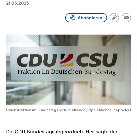
21.05.2025
CDU, SPD und FDP regiert.-
aktuelle Weltgeschehen.
Umfragen, Prognosen,
Wahlprogramme, aktuelle Berichte
Abonnieren
Sendungen
Programm
Podcasts
und Hintergründe zu den Parteien
Link
Emai
und Kandidaten der anstehenden
kopieren/te
Wahl.
Audio-Archiv
Unionsfraktion im Bundestag (picture alliance / dpa / Michael Kappeler)
Die CDU-Bundestagsabgeordnete Heil sagte der