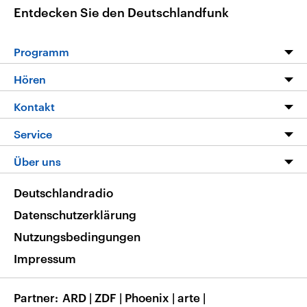
Entdecken Sie den Deutschlandfunk
Programm
Programm
Hören
Alle Sendungen
Livestream
Kontakt
Die Nachrichten
Audios
Hörerservice
Service
Nachrichtenleicht
Podcasts
Social Media
FAQ
Über uns
Neue Beiträge auf dlf.de
Deutschlandfunk App
Newsletter
Deutschlandradio
Themen-Schwerpunkte
Nachrichten App
Deutschlandradio
Veranstaltungen
Presse
Frequenzen
Datenschutzerklärung
Musikliste
Ausbildung und Karriere
Nutzungsbedingungen
RSS
Transparenz
Impressum
Korrekturen
Barrierefreiheit
Partner
ARD
|
ZDF
|
Phoenix
|
arte
|