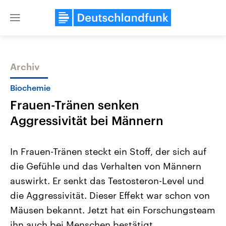
Close
menu
Archiv
Themen
Biochemie
Frauen-Tränen senken
Aggressivität bei Männern
In Frauen-Tränen steckt ein Stoff, der sich auf
die Gefühle und das Verhalten von Männern
Landtagswahl Sachsen-Anhalt
USA
auswirkt. Er senkt das Testosteron-Level und
2026
Aktuelle Beiträge, Analys
Alle Informationen
Hintergründe
die Aggressivität. Dieser Effekt war schon von
Sachsen-Anhalt wählt am 6.
Wirtschaftlich und militäri
September 2026 einen neuen
gehören die Vereinigten S
Mäusen bekannt. Jetzt hat ein Forschungsteam
Landtag. Seit 2021 wird das
den mächtigsten Ländern 
ihn auch bei Menschen bestätigt.
Bundesland von einer Koalition aus
mit großem Einfluss auf d