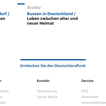
Archiv
dorf
Russen in Deutschland
ten
Leben zwischen alter und
neuer Heimat
Entdecken Sie den Deutschlandfunk
n
Kontakt
Service
tream
Hörerservice
FAQ
os
Social Media
Newsletter
asts
Veranstaltunge