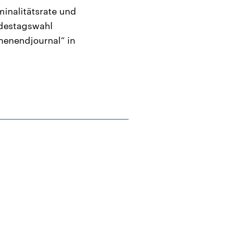
iminalitätsrate und
ndestagswahl
chenendjournal“ in