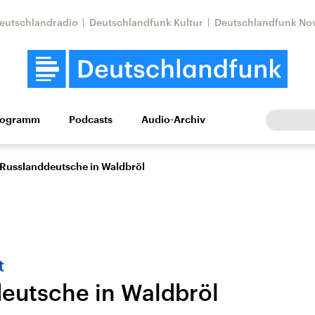
eutschlandradio
Deutschlandfunk Kultur
Deutschlandfunk No
rogramm
Podcasts
Audio-Archiv
Wirtschaft
Wissen
Kultur
Europa
Gesellschaf
Russlanddeutsche in Waldbröl
t
eutsche in Waldbröl
Nahostkonflikt
Iran
le Beiträge,
Aktuelle Lage und
Aktuelle Lage und