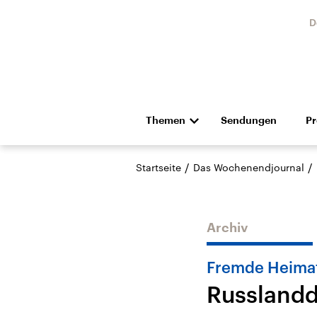
D
Themen
Sendungen
P
Die Nachrichten
Politik
/
/
Startseite
Das Wochenendjournal
Hörspiel und Feature
Musik
Archiv
Fremde Heima
Russlandd
Landtagswahl Sachsen-
USA
Anhalt 2026
Aktuel