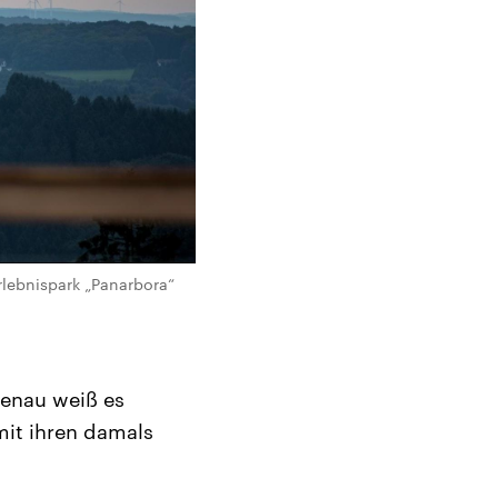
rlebnispark „Panarbora“
genau weiß es
mit ihren damals