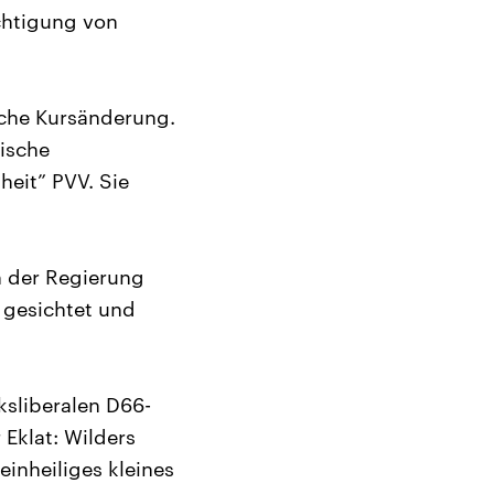
chtigung von
iche Kursänderung.
ische
heit” PVV. Sie
 der Regierung
 gesichtet und
ksliberalen D66-
 Eklat: Wilders
inheiliges kleines