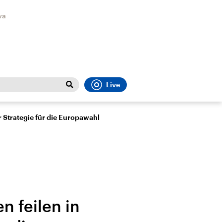
va
Live
Close
t
Sport
Menu
 Strategie für die Europawahl
n feilen in
Faktenchecks
Bundesregierung
Migrati
In unseren Faktenchecks
Aktuelle Berichte und
Flucht