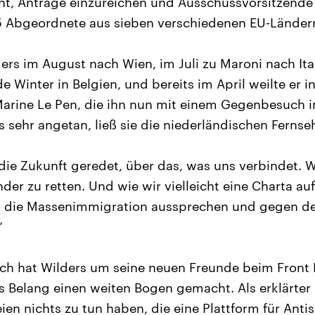
ht, Anträge einzureichen und Ausschussvorsitzende 
5 Abgeordnete aus sieben verschiedenen EU-Länder
ers im August nach Wien, im Juli zu Maroni nach Ital
de Winter in Belgien, und bereits im April weilte er i
arine Le Pen, die ihn nun mit einem Gegenbesuch i
rs sehr angetan, ließ sie die niederländischen Ferns
die Zukunft geredet, über das, was uns verbindet. 
der zu retten. Und wie wir vielleicht eine Charta auf
n die Massenimmigration aussprechen und gegen de
“
ch hat Wilders um seine neuen Freunde beim Front 
 Belang einen weiten Bogen gemacht. Als erklärter 
eien nichts zu tun haben, die eine Plattform für Ant