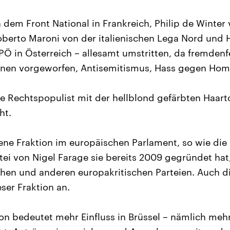
 dem Front National in Frankreich, Philip de Winte
berto Maroni von der italienischen Lega Nord und H
PÖ in Österreich – allesamt umstritten, da fremdenf
hnen vorgeworfen, Antisemitismus, Hass gegen Hom
e Rechtspopulist mit der hellblond gefärbten Haarto
ht.
gene Fraktion im europäischen Parlament, so wie die 
rtei von Nigel Farage sie bereits 2009 gegründet h
chen und anderen europakritischen Parteien. Auch d
ser Fraktion an.
ion bedeutet mehr Einfluss in Brüssel – nämlich meh