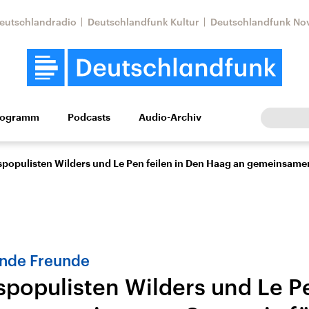
eutschlandradio
Deutschlandfunk Kultur
Deutschlandfunk No
rogramm
Podcasts
Audio-Archiv
Wirtschaft
Wissen
Kultur
Europa
Gesellschaf
spopulisten Wilders und Le Pen feilen in Den Haag an gemeinsamer
nde Freunde
spopulisten Wilders und Le Pe
Nahostkonflikt
Iran
le Beiträge,
Aktuelle Lage und
Aktuelle Lage und