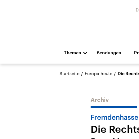
D
Themen
Sendungen
P
Die Nachrichten
Politik
/
/
Startseite
Europa heute
Die Recht
Hörspiel und Feature
Musik
Archiv
Fremdenhasse
Die Recht
Landtagswahl Sachsen-
USA
Anhalt 2026
Aktuel