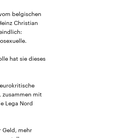
r vom belgischen
einz Christian
eindlich:
osexuelle.
lle hat sie dieses
eurokritische
at, zusammen mit
ie Lega Nord
r Geld, mehr