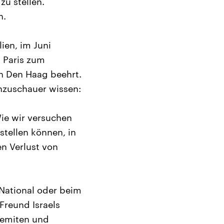
zu stellen.
n.
ien, im Juni
n Paris zum
n Den Haag beehrt.
ehzuschauer wissen:
Wie wir versuchen
stellen können, in
n Verlust von
National oder beim
Freund Israels
isemiten und