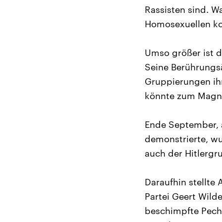
Rassisten sind. W
Homosexuellen kol
Umso größer ist d
Seine Berührungsä
Gruppierungen ihr
könnte zum Magne
Ende September, 
demonstrierte, w
auch der Hitlergr
Daraufhin stellte 
Partei Geert Wilde
beschimpfte Pecht