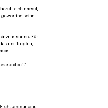
beruft sich darauf,
g geworden seien.
einverstanden. Für
das der Tropfen,
aus:
enarbeiten”,“
n Frühsommer eine