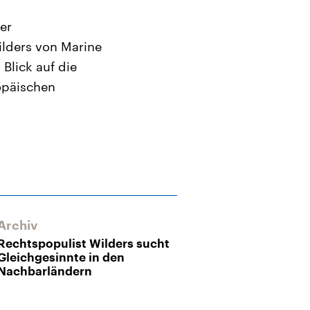
er
ilders von Marine
Blick auf die
ropäischen
Archiv
Archiv
Rechtspopulist Wilders sucht
Niederlandes 
Gleichgesinnte in den
Wilders in Not
Nachbarländern