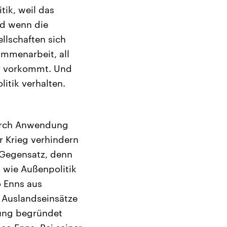
tik, weil das
nd wenn die
llschaften sich
ammenarbeit, all
hr vorkommt. Und
itik verhalten.
durch Anwendung
 Krieg verhindern
s Gegensatz, denn
 wie Außenpolitik
 Enns aus
 Auslandseinsätze
rung begründet