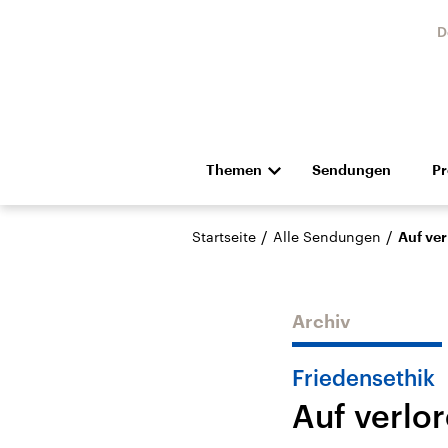
D
Themen
Sendungen
P
Die Nachrichten
Politik
/
/
Startseite
Alle Sendungen
Auf ve
Hörspiel und Feature
Musik
Archiv
Friedensethik
Auf verlo
Landtagswahl Sachsen-
USA
Anhalt 2026
Aktuel