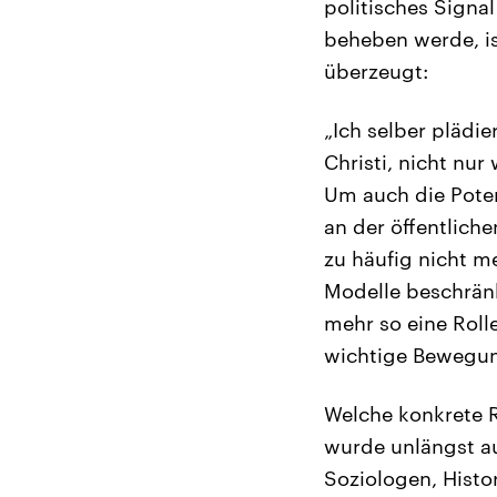
politisches Signa
beheben werde, is
überzeugt:
„Ich selber plädie
Christi, nicht nur
Um auch die Poten
an der öffentlich
zu häufig nicht me
Modelle beschränk
mehr so eine Rolle
wichtige Bewegu
Welche konkrete Ro
wurde unlängst au
Soziologen, Histo