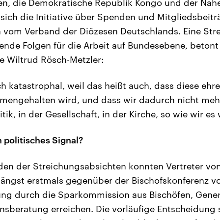
en, die Demokratische Republik Kongo und der Nah
 sich die Initiative über Spenden und Mitgliedsbeit
vom Verband der Diözesen Deutschlands. Eine Stre
nde Folgen für die Arbeit auf Bundesebene, betont
 Wiltrud Rösch-Metzler:
ch katastrophal, weil das heißt auch, dass diese ehr
mengehalten wird, und dass wir dadurch nicht meh
tik, in der Gesellschaft, in der Kirche, so wie wir es 
 politisches Signal?
n der Streichungsabsichten konnten Vertreter von 
längst erstmals gegenüber der Bischofskonferenz vo
ung durch die Sparkommission aus Bischöfen, Gene
sberatung erreichen. Die vorläufige Entscheidung s