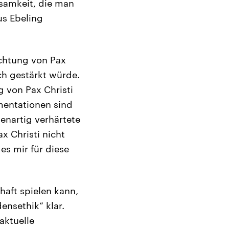
ksamkeit, die man
us Ebeling
ichtung von Pax
uch gestärkt würde.
g von Pax Christi
mentationen sind
nenartig verhärtete
x Christi nicht
es mir für diese
haft spielen kann,
nsethik“ klar.
aktuelle