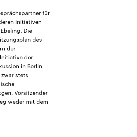
esprächspartner für
eren Initiativen
Ebeling. Die
itzungsplan des
rn der
nitiative der
ussion in Berlin
 zwar stets
tische
tgen, Vorsitzender
rieg weder mit dem