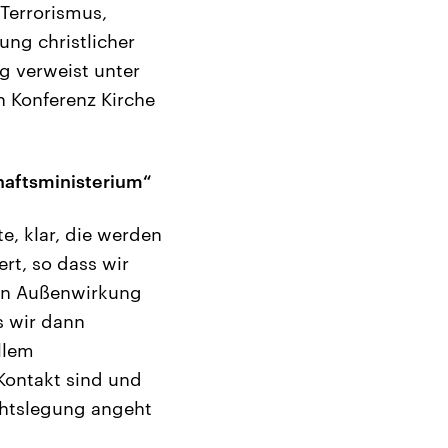
Terrorismus,
ng christlicher
ng verweist unter
 Konferenz Kirche
haftsministerium“
e, klar, die werden
rt, so dass wir
hen Außenwirkung
s wir dann
llem
Kontakt sind und
chtslegung angeht