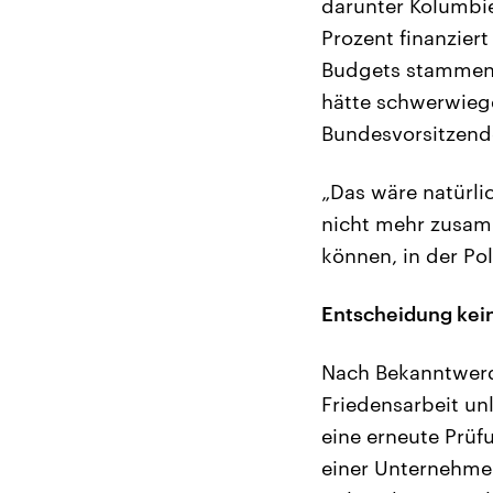
darunter Kolumbi
Prozent finanziert
Budgets stammen 
hätte schwerwiege
Bundesvorsitzende
„Das wäre natürli
nicht mehr zusam
können, in der Poli
Entscheidung kein
Nach Bekanntwerde
Friedensarbeit un
eine erneute Prüf
einer Unternehmen