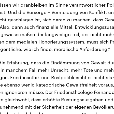
sen wir dranbleiben im Sinne verantwortlicher Poli
k ist. Und die Vorsorge – Vermeidung von Konflikt, u
acht geschlagen ist, sich daran zu machen, dass Gese
Also, dann auch finanzielle Mittel, Entwicklungszus
n gewissermaßen der langweilige Teil, der nicht me
n dem medialen Honorierungssystem, muss sich Pol
igentliche, wie ich finde, moralische Anforderung.“
 die Erfahrung, dass die Eindämmung von Gewalt 
in manchem Fall mehr Unrecht, mehr Tote und mehr
gen. Friedensethik und Realpolitik sieht er nicht al
ze ebenso wenig kategorische Gewaltfreiheit voraus,
n ignorieren müsse. Der Friedenstheologe Fernando
rte gleichwohl, dass erhöhte Rüstungsausgaben und
unehmend mit der Sicherheit der eigenen Bevölke