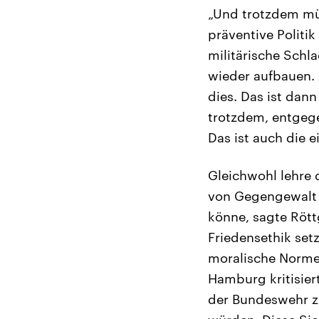
„Und trotzdem müs
präventive Politi
militärische Schl
wieder aufbauen. 
dies. Das ist dan
trotzdem, entgege
Das ist auch die e
Gleichwohl lehre
von Gegengewalt 
könne, sagte Rött
Friedensethik set
moralische Norme
Hamburg kritisie
der Bundeswehr z