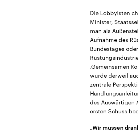
Die Lobbyisten ch
Minister, Staatss
man als Außenste
Aufnahme des Rüs
Bundestages oder
Rüstungsindustrie
‚Gemeinsamen Konf
wurde derweil auc
zentrale Perspekt
Handlungsanleitun
des Auswärtigen 
ersten Schuss beg
„Wir müssen dranbl