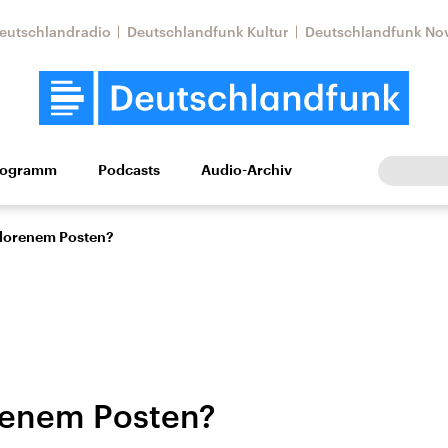
eutschlandradio
Deutschlandfunk Kultur
Deutschlandfunk No
rogramm
Podcasts
Audio-Archiv
Wirtschaft
Wissen
Kultur
Europa
Gesellschaf
rlorenem Posten?
renem Posten?
Nahostkonflikt
Iran
le Beiträge,
Aktuelle Lage und
Aktuelle Lage und