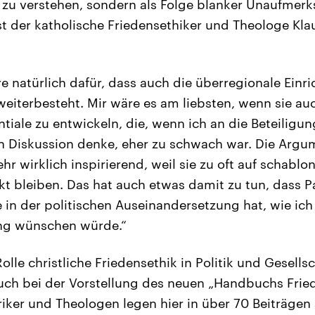
l zu verstehen, sondern als Folge blanker Unaufmer
t der katholische Friedensethiker und Theologe Kla
re natürlich dafür, dass auch die überregionale Einr
 weiterbesteht. Mir wäre es am liebsten, wenn sie a
tiale zu entwickeln, die, wenn ich an die Beteiligun
en Diskussion denke, eher zu schwach war. Die Argu
hr wirklich inspirierend, weil sie zu oft auf schablo
t bleiben. Das hat auch etwas damit zu tun, dass Pa
 in der politischen Auseinandersetzung hat, wie ich 
ng wünschen würde.“
lle christliche Friedensethik in Politik und Gesellsc
ch bei der Vorstellung des neuen „Handbuchs Friede
riker und Theologen legen hier in über 70 Beiträgen 