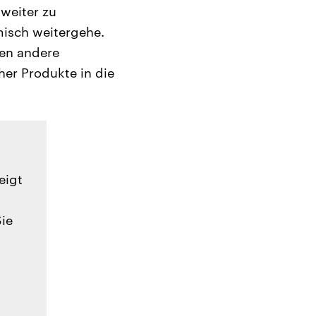
 weiter zu
misch weitergehe.
ien andere
her Produkte in die
eigt
Sie