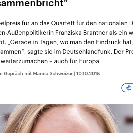
sammenbricht“
sen und
Hintergründe
Hintergründe
Der Überfall der
Der Iran – seit der
rgründe
haftlich und
palästinensischen
Islamischen Revolu
risch gehören die
Terrororganisation
1979 auch Islamisc
igten Staaten zu
Hamas im Oktober 2023
Republik Iran – ist e
lpreis für an das Quartett für den nationalen D
ächtigsten
auf Israel hat in der
von einem
n der Erde, mit
Region wieder die
Religionsführer auto
n-Außenpolitikerin Franziska Brantner als ein 
 Einfluss auf das
Gewalt entfacht. Israel
regierter Staat im 
le Weltgeschehen.
möchte die Hamas
Osten. Eine Feindsc
t. „Gerade in Tagen, wo man den Eindruck hat, 
zerstören. Diese wird wie
zu Israel und zu de
die Hisbollah im Libanon
ist fest in der
ammen“, sagte sie im Deutschlandfunk. Der Pre
vom Iran unterstützt.
Staatsideologie
verankert.
, weiterzumachen – auch für Europa.
im Gepräch mit Marina Schweizer
|
10.10.2015