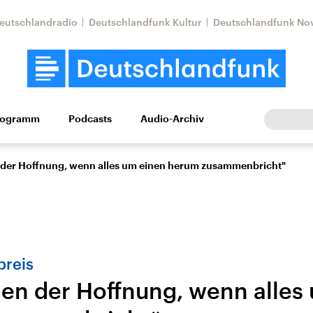
eutschlandradio
Deutschlandfunk Kultur
Deutschlandfunk No
rogramm
Podcasts
Audio-Archiv
Wirtschaft
Wissen
Kultur
Europa
Gesellschaf
 der Hoffnung, wenn alles um einen herum zusammenbricht"
preis
hen der Hoffnung, wenn alles
Nahostkonflikt
Iran
le Beiträge,
Aktuelle Lage und
Aktuelle Lage und