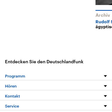
Archiv
Rudolf 
ägypti
Entdecken Sie den Deutschlandfunk
Programm
Programm
Hören
Alle Sendungen
Livestream
Kontakt
Die Nachrichten
Audios
Hörerservice
Service
Nachrichtenleicht
Podcasts