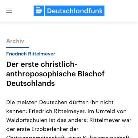
Close
menu
Archiv
Themen
Friedrich Rittelmeyer
Der erste christlich-
anthroposophische Bischof
Deutschlands
Die meisten Deutschen dürften ihn nicht
Landtagswahl Sachsen-Anhalt
USA
kennen: Friedrich Rittelmeyer. Im Umfeld von
2026
Aktuelle Beiträge, Analys
Alle Informationen
Hintergründe
Waldorfschulen ist das anders: Rittelmeyer war
Sachsen-Anhalt wählt am 6.
Wirtschaftlich und militäri
September 2026 einen neuen
gehören die Vereinigten S
der erste Erzoberlenker der
Landtag. Seit 2021 wird das
den mächtigsten Ländern 
Bundesland von einer Koalition aus
Christengemeinschaft, einer Kultgemeinschaft,
mit großem Einfluss auf d