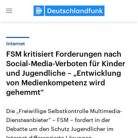
Close
menu
Internet
Themen
FSM kritisiert Forderungen nach
Social-Media-Verboten für Kinder
und Jugendliche – „Entwicklung
von Medienkompetenz wird
gehemmt“
Landtagswahl Sachsen-Anhalt
USA
Die „Freiwillige Selbstkontrolle Multimedia-
2026
Aktuelle Beiträge, Analys
Alle Informationen
Hintergründe
Diensteanbieter“ – FSM – fordert in der
Sachsen-Anhalt wählt am 6.
Wirtschaftlich und militäri
September 2026 einen neuen
gehören die Vereinigten S
Debatte um den Schutz Jugendlicher im
Landtag. Seit 2021 wird das
den mächtigsten Ländern 
Bundesland von einer Koalition aus
Internet differenzierte Lösungen.
mit großem Einfluss auf d