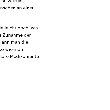
hse wächst,
enschen an einer
ielleicht noch was
ie Zunahme der
e kann man die
so wie man
sitäre Medikamente