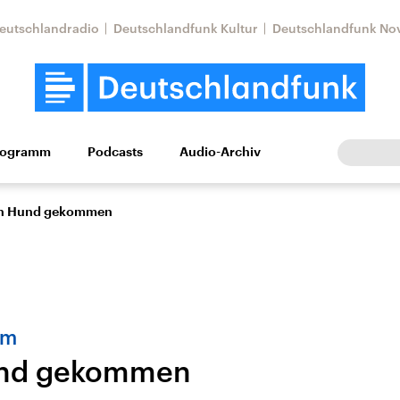
eutschlandradio
Deutschlandfunk Kultur
Deutschlandfunk No
rogramm
Podcasts
Audio-Archiv
Wirtschaft
Wissen
Kultur
Europa
Gesellschaf
en Hund gekommen
rm
und gekommen
Nahostkonflikt
Iran
le Beiträge,
Aktuelle Lage und
Aktuelle Lage und