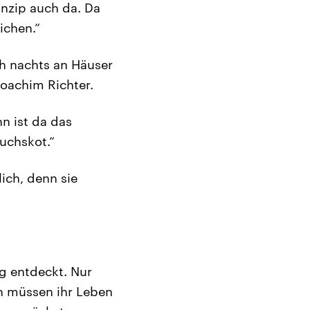
inzip auch da. Da
ichen.“
ch nachts an Häuser
Joachim Richter.
n ist da das
Fuchskot.“
ich, denn sie
ig entdeckt. Nur
n müssen ihr Leben