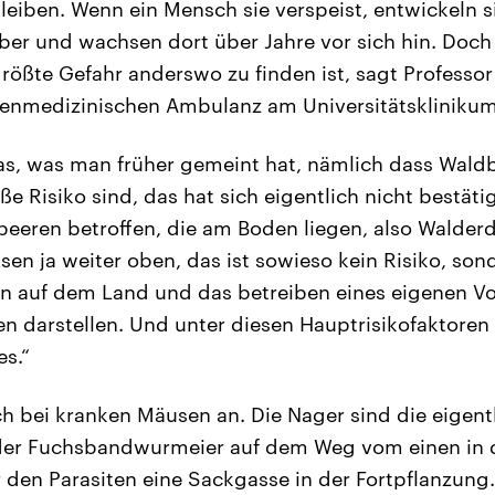
leiben. Wenn ein Mensch sie verspeist, entwickeln s
ber und wachsen dort über Jahre vor sich hin. Doch
größte Gefahr anderswo zu finden ist, sagt Professor
penmedizinischen Ambulanz am Universitätsklinikum
das, was man früher gemeint hat, nämlich dass Wald
e Risiko sind, das hat sich eigentlich nicht bestätig
eeren betroffen, die am Boden liegen, also Walder
n ja weiter oben, das ist sowieso kein Risiko, sond
n auf dem Land und das betreiben eines eigenen Vo
en darstellen. Und unter diesen Hauptrisikofaktoren 
es.“
h bei kranken Mäusen an. Die Nager sind die eigent
der Fuchsbandwurmeier auf dem Weg vom einen in 
r den Parasiten eine Sackgasse in der Fortpflanzung