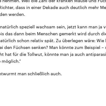
 nehmen. Weil die Zahl der kranken Mäuse und Füc
Richter, dass in einer Dekade auch deutlich mehr M
iden werden.
natürlich speziell wachsam sein, jetzt kann man ja v
bis das dann beim Menschen gemerkt wird durch d
 natürlich schon relativ spät. Zu überlegen wäre: Wi
i den Füchsen senken? Man könnte zum Beispiel – 
 hat für die Tollwut, könnte man ja auch antipara
 möglich.“
twurmt man schließlich auch.