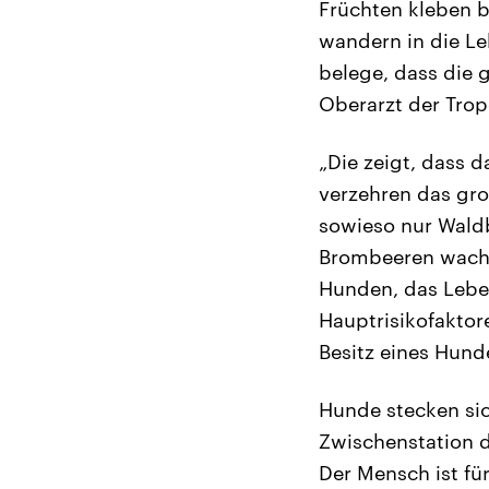
Früchten kleben b
wandern in die Le
belege, dass die 
Oberarzt der Tro
„Die zeigt, dass 
verzehren das groß
sowieso nur Waldb
Brombeeren wachse
Hunden, das Lebe
Hauptrisikofaktor
Besitz eines Hund
Hunde stecken sic
Zwischenstation 
Der Mensch ist fü