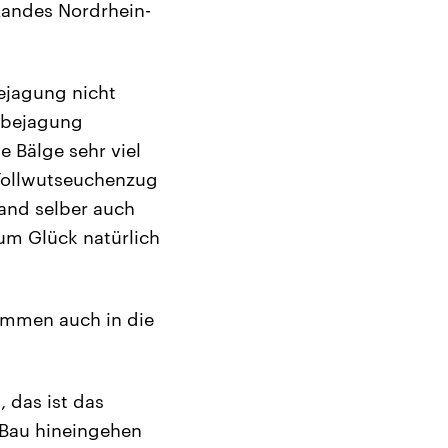
Landes Nordrhein-
ejagung nicht
hsbejagung
 Bälge sehr viel
 Tollwutseuchenzug
and selber auch
zum Glück natürlich
kommen auch in die
, das ist das
 Bau hineingehen