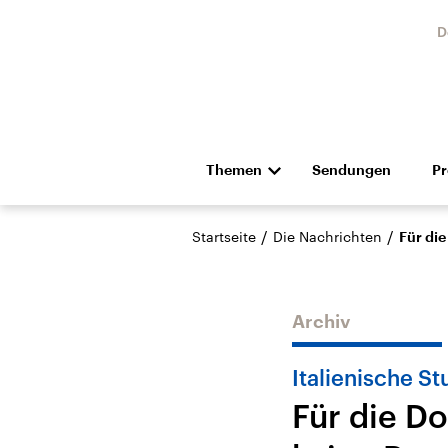
D
Themen
Sendungen
P
Die Nachrichten
Politik
/
/
Startseite
Die Nachrichten
Für die
Hörspiel und Feature
Musik
Archiv
Italienische S
Für die Do
Landtagswahl Sachsen-
USA
Anhalt 2026
Aktuel