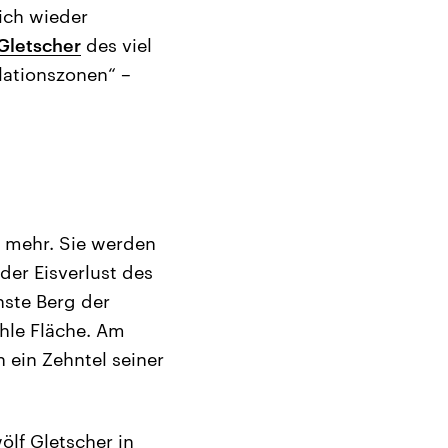
ich wieder
Gletscher
des viel
lationszonen“ –
n mehr. Sie werden
der Eisverlust des
hste Berg der
hle Fläche. Am
 ein Zehntel seiner
ölf Gletscher in