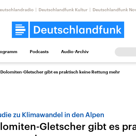
eutschlandradio
Deutschlandfunk Kultur
Deutschlandfunk No
rogramm
Podcasts
Audio-Archiv
Wirtschaft
Wissen
Kultur
Europa
Gesellschaf
 Dolomiten-Gletscher gibt es praktisch keine Rettung mehr
tudie zu Klimawandel in den Alpen
lomiten-Gletscher gibt es pr
Nahostkonflikt
Iran
le Beiträge,
Aktuelle Lage und
Aktuelle Lage und