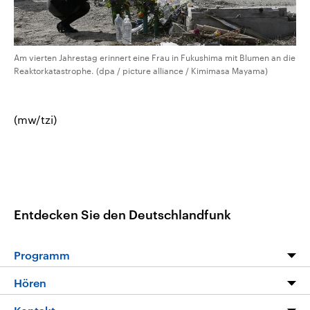
Am vierten Jahrestag erinnert eine Frau in Fukushima mit Blumen an die
Reaktorkatastrophe. (dpa / picture alliance / Kimimasa Mayama)
(mw/tzi)
Entdecken Sie den Deutschlandfunk
Programm
Programm
Hören
Alle Sendungen
Livestream