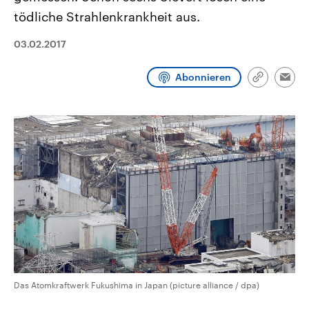
CDU, SPD und FDP regiert.-
aktuelle Weltgeschehen.
tödliche Strahlenkrankheit aus.
Umfragen, Prognosen,
Wahlprogramme, aktuelle Berichte
Sendungen
Programm
Podcasts
und Hintergründe zu den Parteien
03.02.2017
und Kandidaten der anstehenden
Wahl.
Audio-Archiv
Abonnieren
Link
Emai
kopieren/te
Das Atomkraftwerk Fukushima in Japan (picture alliance / dpa)