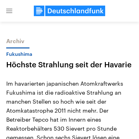
Close
menu
Archiv
Themen
Fukushima
Höchste Strahlung seit der Havarie
Im havarierten japanischen Atomkraftwerks
Fukushima ist die radioaktive Strahlung an
manchen Stellen so hoch wie seit der
Landtagswahl Sachsen-Anhalt
USA
Atomkatastrophe 2011 nicht mehr. Der
2026
Aktuelle Beiträge, Analys
Alle Informationen
Betreiber Tepco hat im Innern eines
Hintergründe
Sachsen-Anhalt wählt am 6.
Wirtschaftlich und militäri
Reaktorbehälters 530 Sievert pro Stunde
September 2026 einen neuen
gehören die Vereinigten S
Landtag. Seit 2021 wird das
den mächtigsten Ländern 
gemessen. Schon sechs Sievert lösen eine
Bundesland von einer Koalition aus
mit großem Einfluss auf d