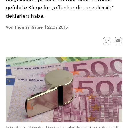
CDU, SPD und FDP regiert.-
aktuelle Weltgeschehen.
geführte Klage für „offenkundig unzulässig“
Umfragen, Prognosen,
Wahlprogramme, aktuelle Berichte
deklariert habe.
Sendungen
Programm
Podcasts
und Hintergründe zu den Parteien
und Kandidaten der anstehenden
Wahl.
Von Thomas Kistner
|
22.07.2015
Audio-Archiv
Link
Emai
kopieren/te
Keine Überprüfung der „Financial Fairplay“-Regularien vor dem EuGH