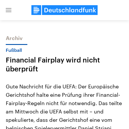
Close
menu
Archiv
Themen
Fußball
Financial Fairplay wird nicht
überprüft
Gute Nachricht für die UEFA: Der Europäische
Gerichtshof halte eine Prüfung ihrer Financial-
Landtagswahl Sachsen-Anhalt
USA
Fairplay-Regeln nicht für notwendig. Das teilte
2026
Aktuelle Beiträge, Analys
Alle Informationen
Hintergründe
am Mittwoch die UEFA selbst mit – und
Sachsen-Anhalt wählt am 6.
Wirtschaftlich und militäri
September 2026 einen neuen
gehören die Vereinigten S
spekulierte, dass der Gerichtshof eine vom
Landtag. Seit 2021 wird das
den mächtigsten Ländern 
belgischen Spielervermittler Daniel Striani
Bundesland von einer Koalition aus
mit großem Einfluss auf d