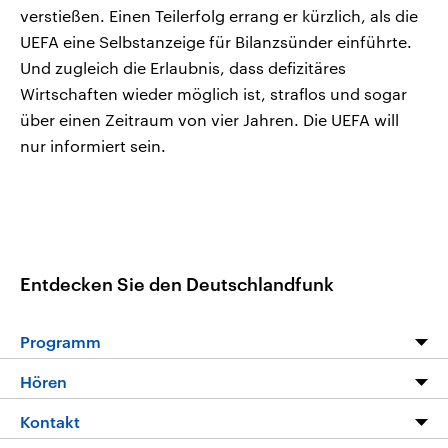
verstießen. Einen Teilerfolg errang er kürzlich, als die
UEFA eine Selbstanzeige für Bilanzsünder einführte.
Und zugleich die Erlaubnis, dass defizitäres
Wirtschaften wieder möglich ist, straflos und sogar
über einen Zeitraum von vier Jahren. Die UEFA will
nur informiert sein.
Entdecken Sie den Deutschlandfunk
Programm
Programm
Hören
Alle Sendungen
Livestream
Kontakt
Die Nachrichten
Audios