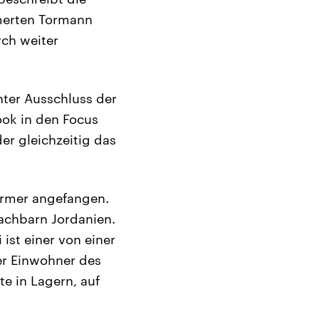
merten Tormann
rch weiter
nter Ausschluss der
ook in den Focus
der gleichzeitig das
türmer angefangen.
Nachbarn Jordanien.
st einer von einer
der Einwohner des
te in Lagern, auf