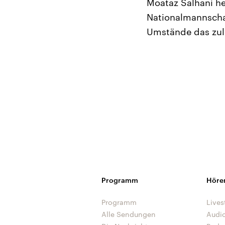
Moataz Salhani he
Nationalmannschaf
Umstände das zul
Programm
Höre
Programm
Lives
Alle Sendungen
Audi