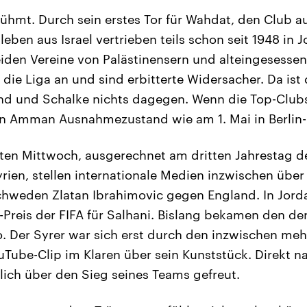
rühmt. Durch sein erstes Tor für Wahdat, den Club a
 leben aus Israel vertrieben teils schon seit 1948 in
beiden Vereine von Palästinensern und alteingesesse
l die Liga an und sind erbitterte Widersacher. Da ist d
d und Schalke nichts dagegen. Wenn die Top-Club
 in Amman Ausnahmezustand wie am 1. Mai in Berlin
tzten Mittwoch, ausgerechnet am dritten Jahrestag 
rien, stellen internationale Medien inzwischen übe
hweden Zlatan Ibrahimovic gegen England. In Jorda
Preis der FIFA für Salhani. Bislang bekamen den d
. Der Syrer war sich erst durch den inzwischen mehr
uTube-Clip im Klaren über sein Kunststück. Direkt 
glich über den Sieg seines Teams gefreut.