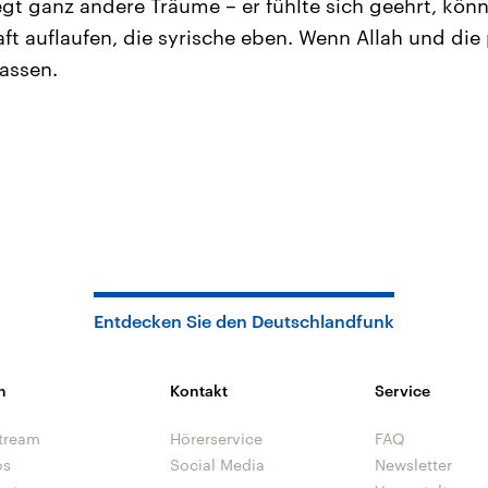
gt ganz andere Träume – er fühlte sich geehrt, könnt
t auflaufen, die syrische eben. Wenn Allah und die 
assen.
Entdecken Sie den Deutschlandfunk
n
Kontakt
Service
tream
Hörerservice
FAQ
os
Social Media
Newsletter