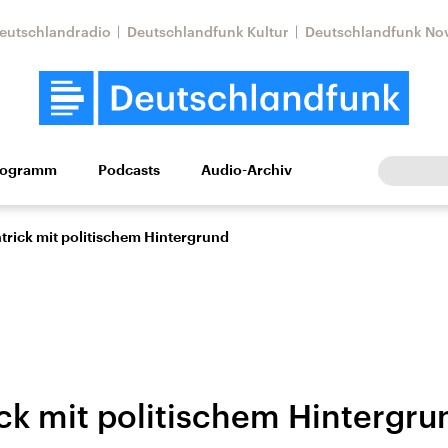
eutschlandradio
Deutschlandfunk Kultur
Deutschlandfunk No
rogramm
Podcasts
Audio-Archiv
Wirtschaft
Wissen
Kultur
Europa
Gesellschaf
trick mit politischem Hintergrund
ck mit politischem Hintergru
Nahostkonflikt
Iran
le Beiträge,
Aktuelle Lage und
Aktuelle Lage und