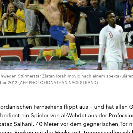
chweden Stürmerstar Zlatan Ibrahimovic nach einem spektakulären
mber 2012 (AFP PHOTO/JONATHAN NACKSTRAND)
jordanischen Fernsehens flippt aus – und hat allen 
bedient ein Spieler von al-Wahdat aus der Professi
ataz Salhani. 40 Meter vor dem gegnerischen Tor n
seinem Rücken mit der Hacke mit, traumwandlerisch 