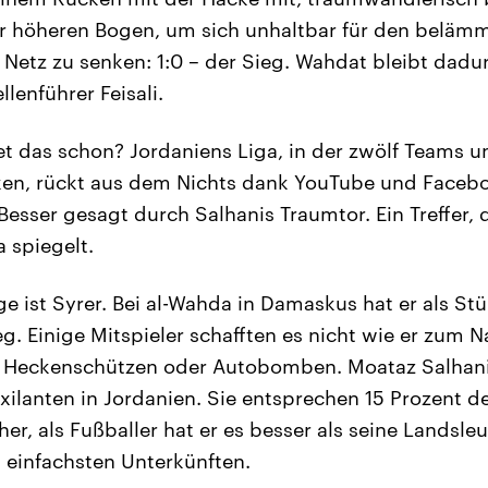
r höheren Bogen, um sich unhaltbar für den beläm
 Netz zu senken: 1:0 – der Sieg. Wahdat bleibt dadu
llenführer Feisali.
 das schon? Jordaniens Liga, in der zwölf Teams u
cken, rückt aus dem Nichts dank YouTube und Faceb
Besser gesagt durch Salhanis Traumtor. Ein Treffer, 
 spiegelt.
ge ist Syrer. Bei al-Wahda in Damaskus hat er als S
g. Einige Mitspieler schafften es nicht wie er zum 
 Heckenschützen oder Autobomben. Moataz Salhani i
 Exilanten in Jordanien. Sie entsprechen 15 Prozent 
er, als Fußballer hat er es besser als seine Landsleu
n einfachsten Unterkünften.