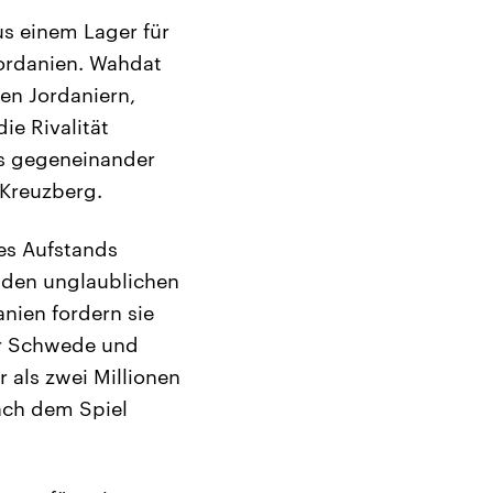
us einem Lager für
 Jordanien. Wahdat
nen Jordaniern,
ie Rivalität
s gegeneinander
-Kreuzberg.
des Aufstands
r den unglaublichen
nien fordern sie
er Schwede und
 als zwei Millionen
nach dem Spiel