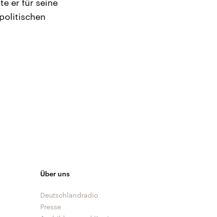
e er für seine
politischen
Über uns
Deutschlandradio
Presse