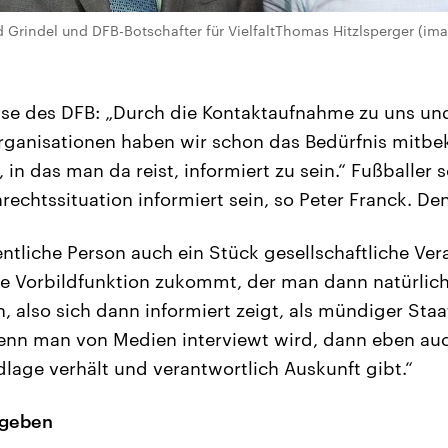
 Grindel und DFB-Botschafter für VielfaltThomas Hitzlsperger (im
esse des DFB: „Durch die Kontaktaufnahme zu uns u
ganisationen haben wir schon das Bedürfnis mitb
in das man da reist, informiert zu sein.“ Fußballer s
chtssituation informiert sein, so Peter Franck. Den
entliche Person auch ein Stück gesellschaftliche Ve
e Vorbildfunktion zukommt, der man dann natürlic
, also sich dann informiert zeigt, als mündiger Staa
wenn man von Medien interviewt wird, dann eben auc
lage verhält und verantwortlich Auskunft gibt.“
rgeben