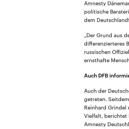
Amnesty Dänemark
politische Berat
dem Deutschland
„Der Grund aus dem
differenzierteres 
russischen Offizi
ernsthafte Mensc
Auch DFB informie
Auch der Deutsche
getreten. Seitdem
Reinhard Grindel 
Vielfalt, bericht
Amnesty Deutschl