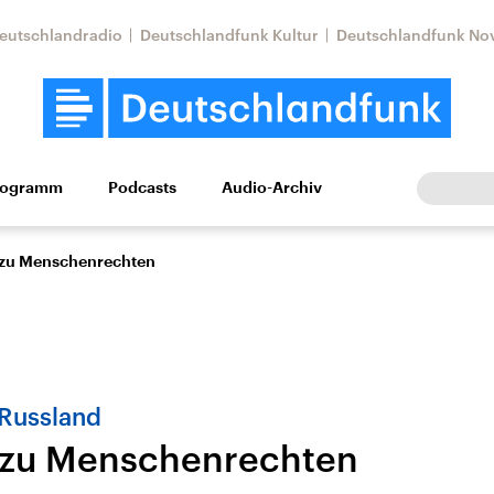
eutschlandradio
Deutschlandfunk Kultur
Deutschlandfunk No
rogramm
Podcasts
Audio-Archiv
Wirtschaft
Wissen
Kultur
Europa
Gesellschaf
zu Menschenrechten
 Russland
 zu Menschenrechten
Nahostkonflikt
Iran
le Beiträge,
Aktuelle Lage und
Aktuelle Lage und