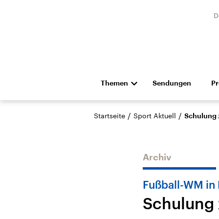
D
Themen
Sendungen
P
Die Nachrichten
Politik
/
/
Startseite
Sport Aktuell
Schulung 
Hörspiel und Feature
Musik
Archiv
Fußball-WM in
Schulung
Landtagswahl Sachsen-
USA
Anhalt 2026
Aktuel