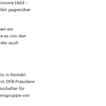
Simone Hald –
lärt gegenüber
nen ein
sie es von den
ider auch
ty in Kontakt
mit DFB-Präsident
schafter für
tionsgruppe von