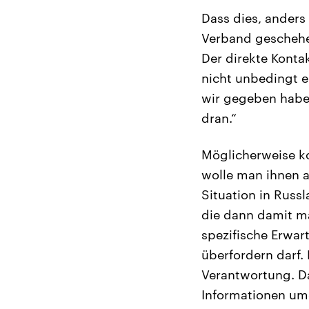
Dass dies, anders
Verband geschehen
Der direkte Konta
nicht unbedingt er
wir gegeben haben
dran.“
Möglicherweise ko
wolle man ihnen a
Situation in Russ
die dann damit ma
spezifische Erwar
überfordern darf.
Verantwortung. Da
Informationen umg