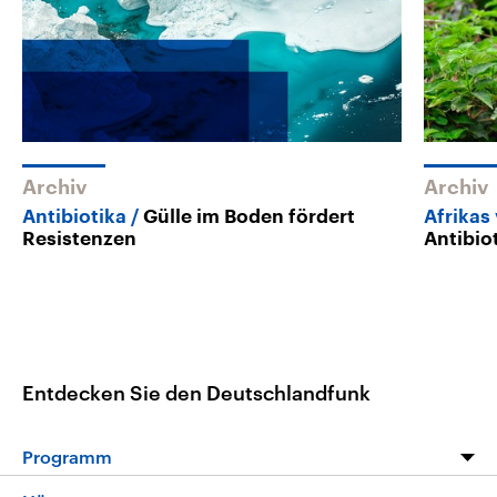
Archiv
Archiv
Antibiotika
Gülle im Boden fördert
Afrikas
Resistenzen
Antibio
Entdecken Sie den Deutschlandfunk
Programm
Programm