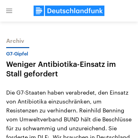
Close
menu
Archiv
Themen
G7-Gipfel
Weniger Antibiotika-Einsatz im
Stall gefordert
Die G7-Staaten haben verabredet, den Einsatz
von Antibiotika einzuschränken, um
Landtagswahl Sachsen-Anhalt
USA
Resistenzen zu verhindern. Reinhild Benning
2026
Aktuelle Beiträge, Analys
Alle Informationen
Hintergründe
vom Umweltverband BUND hält die Beschlüsse
Sachsen-Anhalt wählt am 6.
Wirtschaftlich und militäri
September 2026 einen neuen
gehören die Vereinigten S
für zu schwammig und unzureichend. Sie
Landtag. Seit 2021 wird das
den mächtigsten Ländern 
forderte im DLF: „Wir brauchen in Deutschland
Bundesland von einer Koalition aus
mit großem Einfluss auf d