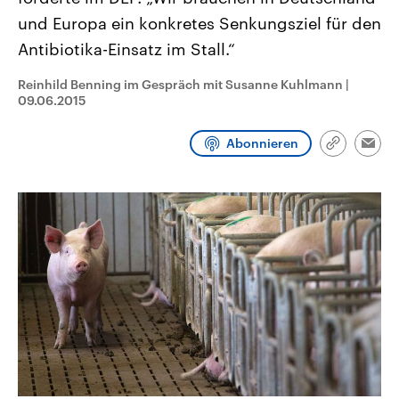
CDU, SPD und FDP regiert.-
aktuelle Weltgeschehen.
und Europa ein konkretes Senkungsziel für den
Umfragen, Prognosen,
Wahlprogramme, aktuelle Berichte
Antibiotika-Einsatz im Stall.“
Sendungen
Programm
Podcasts
und Hintergründe zu den Parteien
und Kandidaten der anstehenden
Wahl.
Reinhild Benning im Gespräch mit Susanne Kuhlmann
|
Audio-Archiv
09.06.2015
Abonnieren
Link
Emai
kopieren/te