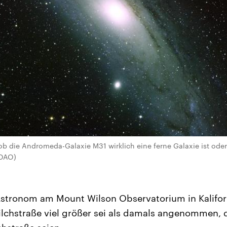
ob die Andromeda-Galaxie M31 wirklich eine ferne Galaxie ist oder
NOAO)
stronom am Mount Wilson Observatorium in Kaliforn
ilchstraße viel größer sei als damals angenommen, d