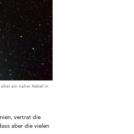
 eher ein naher Nebel in
ien, vertrat die
ass aber die vielen