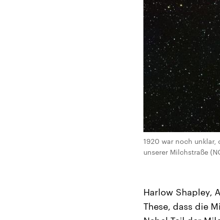
1920 war noch unklar, 
unserer Milchstraße (
Harlow Shapley, A
These, dass die M