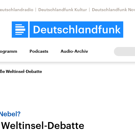
eutschlandradio
Deutschlandfunk Kultur
Deutschlandfunk No
rogramm
Podcasts
Audio-Archiv
Wirtschaft
Wissen
Kultur
Europa
Gesellschaf
ße Weltinsel-Debatte
 Nebel?
 Weltinsel-Debatte
Nahostkonflikt
Iran
le Beiträge,
Aktuelle Lage und
Aktuelle Lage und