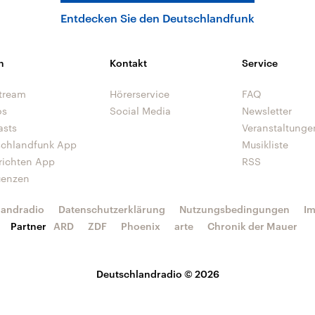
Entdecken Sie den Deutschlandfunk
n
Kontakt
Service
tream
Hörerservice
FAQ
os
Social Media
Newsletter
asts
Veranstaltunge
schlandfunk App
Musikliste
richten App
RSS
uenzen
landradio
Datenschutzerklärung
Nutzungsbedingungen
I
Partner
ARD
ZDF
Phoenix
arte
Chronik der Mauer
Deutschlandradio © 2026