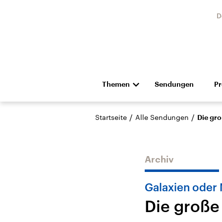
D
Themen
Sendungen
P
Die Nachrichten
Politik
/
/
Startseite
Alle Sendungen
Die gro
Hörspiel und Feature
Musik
Archiv
Galaxien oder
Die große
Landtagswahl Sachsen-
USA
Anhalt 2026
Aktuel