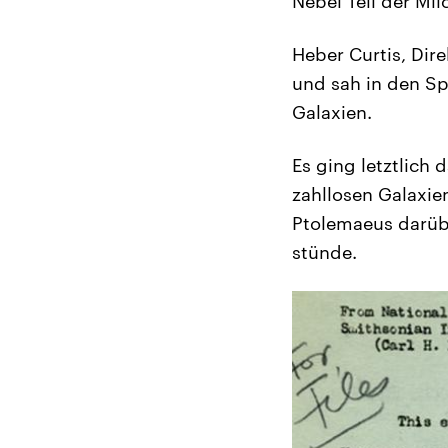
Nebel Teil der Mil
Heber Curtis, Dire
und sah in den S
Galaxien.
Es ging letztlich
zahllosen Galaxien
Ptolemaeus darübe
stünde.