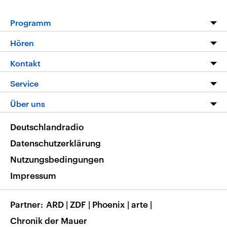
Programm
Programm
Hören
Alle Sendungen
Livestream
Kontakt
Die Nachrichten
Audios
Hörerservice
Service
Nachrichtenleicht
Podcasts
Social Media
FAQ
Über uns
Neue Beiträge auf dlf.de
Deutschlandfunk App
Newsletter
Deutschlandradio
Themen-Schwerpunkte
Nachrichten App
Deutschlandradio
Veranstaltungen
Presse
Frequenzen
Datenschutzerklärung
Musikliste
Ausbildung und Karriere
Nutzungsbedingungen
RSS
Transparenz
Impressum
Korrekturen
Barrierefreiheit
Partner
ARD
|
ZDF
|
Phoenix
|
arte
|
Chronik der Mauer