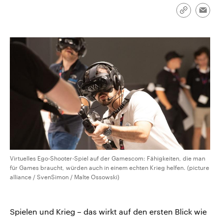
CDU, SPD und FDP regiert.-
aktuelle Weltgeschehen.
Umfragen, Prognosen,
Link
Emai
Wahlprogramme, aktuelle Berichte
kopieren/te
Sendungen
Programm
Podcasts
und Hintergründe zu den Parteien
und Kandidaten der anstehenden
Wahl.
Audio-Archiv
Virtuelles Ego-Shooter-Spiel auf der Gamescom: Fähigkeiten, die man
für Games braucht, würden auch in einem echten Krieg helfen. (picture
alliance / SvenSimon / Malte Ossowski)
Spielen und Krieg – das wirkt auf den ersten Blick wie