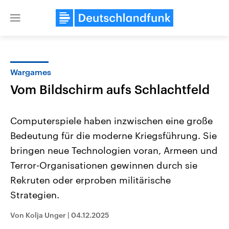
Close
menu
Wargames
Themen
Vom Bildschirm aufs Schlachtfeld
Computerspiele haben inzwischen eine große
Bedeutung für die moderne Kriegsführung. Sie
bringen neue Technologien voran, Armeen und
Terror-Organisationen gewinnen durch sie
Rekruten oder erproben militärische
Landtagswahl Sachsen-Anhalt
USA
2026
Aktuelle Beiträge, Analys
Strategien.
Alle Informationen
Hintergründe
Sachsen-Anhalt wählt am 6.
Wirtschaftlich und militäri
September 2026 einen neuen
gehören die Vereinigten S
Von Kolja Unger
|
04.12.2025
Landtag. Seit 2021 wird das
den mächtigsten Ländern 
Bundesland von einer Koalition aus
mit großem Einfluss auf d