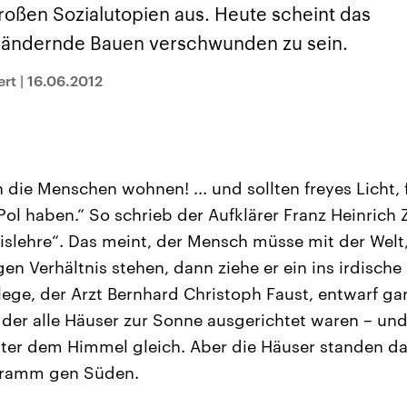
sen und
Hintergründe
Hintergründe
roßen Sozialutopien aus. Heute scheint das
Der Überfall der
Der Iran – seit der
rgründe
haftlich und
palästinensischen
Islamischen Revolu
rändernde Bauen verschwunden zu sein.
risch gehören die
Terrororganisation
1979 auch Islamisc
igten Staaten zu
Hamas im Oktober 2023
Republik Iran – ist e
ächtigsten
auf Israel hat in der
von einem
ert
|
16.06.2012
n der Erde, mit
Region wieder die
Religionsführer auto
 Einfluss auf das
Gewalt entfacht. Israel
regierter Staat im 
le Weltgeschehen.
möchte die Hamas
Osten. Eine Feindsc
zerstören. Diese wird wie
zu Israel und zu de
die Hisbollah im Libanon
ist fest in der
vom Iran unterstützt.
Staatsideologie
verankert.
 die Menschen wohnen! ... und sollten freyes Licht, f
Pol haben.“ So schrieb der Aufklärer Franz Heinrich
nislehre“. Das meint, der Mensch müsse mit der Welt,
gen Verhältnis stehen, dann ziehe er ein ins irdische
ege, der Arzt Bernhard Christoph Faust, entwarf gar
 der alle Häuser zur Sonne ausgerichtet waren – und 
ter dem Himmel gleich. Aber die Häuser standen d
tramm gen Süden.