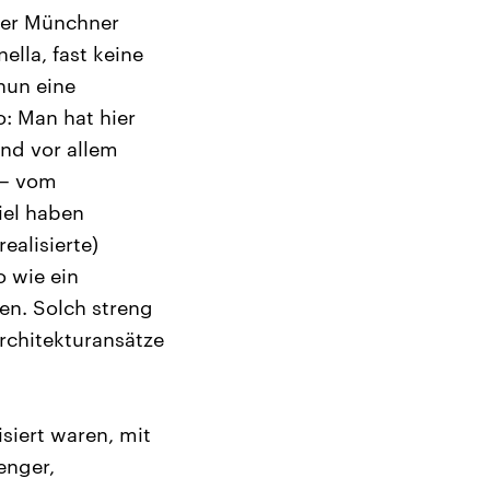
 der Münchner
lla, fast keine
nun eine
o: Man hat hier
und vor allem
 – vom
iel haben
ealisierte)
o wie ein
en. Solch streng
rchitekturansätze
siert waren, mit
enger,