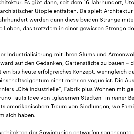
itektur. Es gibt dann, seit dem 16.Jahrhundert, Utop
archistischer Utopie entfalten. Da spielt Architektur
Jahrhundert werden dann diese beiden Stränge mite
eie Leben, das trotzdem in einer gewissen Strenge de
der Industrialisierung mit ihren Slums und Armenw
ward auf den Gedanken, Gartenstädte zu bauen – d
t ein bis heute erfolgreiches Konzept, wenngleich 
nschaftseigentum nicht mehr en vogue ist. Die Au
rniers „Cité industrielle“, Fabrik plus Wohnen mit 
runo Tauts Idee von „gläsernen Städten“ in reiner B
hts amerikanischem Traum von Siedlungen, wo Fami
m sich haben.
rchitekten der Sowjetunion entwarfen sogenannte