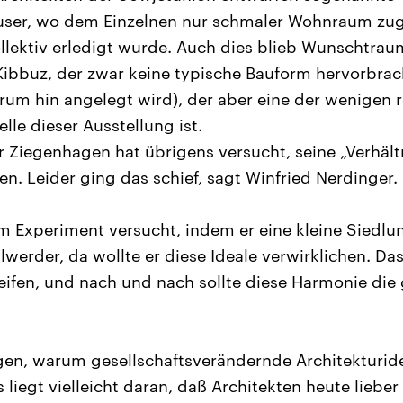
ser, wo dem Einzelnen nur schmaler Wohnraum zu
llektiv erledigt wurde. Auch dies blieb Wunschtra
Kibbuz, der zwar keine typische Bauform hervorbrac
rum hin angelegt wird), der aber eine der wenigen r
le dieser Ausstellung ist.
r Ziegenhagen hat übrigens versucht, seine „Verhältn
en. Leider ging das schief, sagt Winfried Nerdinger.
im Experiment versucht, indem er eine kleine Siedl
llwerder, da wollte er diese Ideale verwirklichen. Das
ifen, und nach und nach sollte diese Harmonie die
gen, warum gesellschaftsverändernde Architekturi
s liegt vielleicht daran, daß Architekten heute lieb