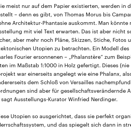
die meist nur auf dem Papier existierten, werden in
stellt – denn es gibt, von Thomas Morus bis Campane
 ohne Architektur-Phantasie auskommt. Man könnte 
tellung mit viel Text erwarten. Das ist aber nicht s
her, aber mehr noch Pläne, Skizzen, Stiche, Fotos 
tektonischen Utopien zu betrachten. Ein Modell des
harles Fourier ersonnenen – „Phalanstère“ zum Beisp
n im Maßstab 1:1000 in Holz gefertigt. Dieses (nie r
ojekt war einerseits angelegt wie eine Phalanx, als
dererseits dem Schloß von Versailles nachempfund
rdnungen sind aber für gesellschaftsverändernde A
 sagt Ausstellungs-Kurator Winfried Nerdinger.
ese Utopien so ausgerichtet, dass sie perfekt organi
errschaftssystem, und das spiegelt sich dann in str