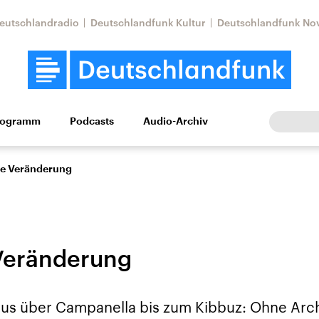
eutschlandradio
Deutschlandfunk Kultur
Deutschlandfunk No
rogramm
Podcasts
Audio-Archiv
Wirtschaft
Wissen
Kultur
Europa
Gesellschaf
e Veränderung
Veränderung
Nahostkonflikt
Iran
s über Campanella bis zum Kibbuz: Ohne Archi
le Beiträge,
Aktuelle Lage und
Aktuelle Lage und