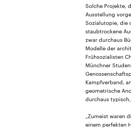
Solche Projekte, 
Ausstellung vorge
Sozialutopie, die
staubtrockene Auss
zwar durchaus Büc
Modelle der archi
Frühsozialisten C
Münchner Studente
Genossenschaftspr
Kampfverband, an
geometrische Ano
durchaus typisch,
„Zumeist waren di
einem perfekten H