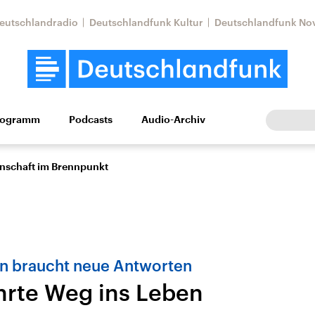
eutschlandradio
Deutschlandfunk Kultur
Deutschlandfunk No
rogramm
Podcasts
Audio-Archiv
Wirtschaft
Wissen
Kultur
Europa
Gesellschaf
enschaft im Brennpunkt
n braucht neue Antworten
hrte Weg ins Leben
Nahostkonflikt
Iran
le Beiträge,
Aktuelle Lage und
Aktuelle Lage und