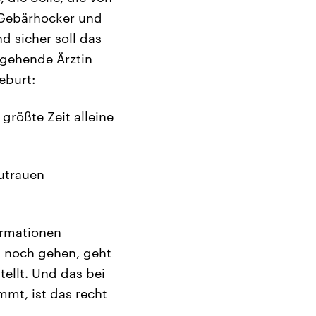
 Gebärhocker und
d sicher soll das
ngehende Ärztin
eburt:
rößte Zeit alleine
Zutrauen
ormationen
s noch gehen, geht
tellt. Und das bei
mt, ist das recht