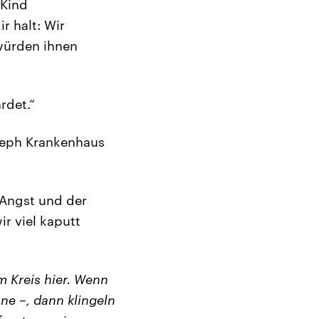
 Kind
r halt: Wir
 würden ihnen
rdet.“
oseph Krankenhaus
 Angst und der
ir viel kaputt
m Kreis hier. Wenn
ne –, dann klingeln