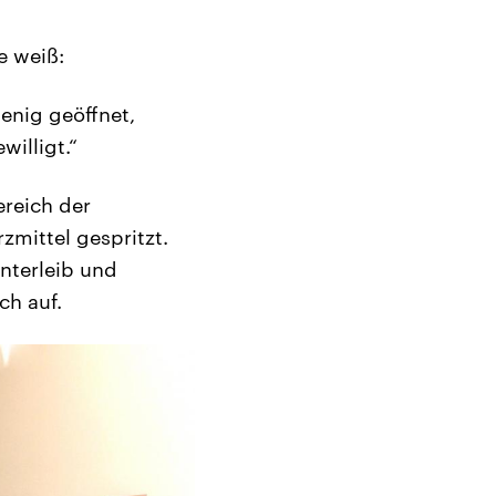
e weiß:
enig geöffnet,
illigt.“
ereich der
mittel gespritzt.
nterleib und
ch auf.