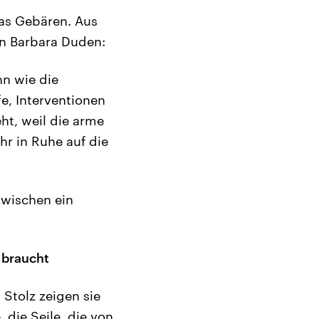
as Gebären. Aus
in Barbara Duden:
nn wie die
e, Interventionen
ht, weil die arme
r in Ruhe auf die
zwischen ein
 braucht
 Stolz zeigen sie
die Seile, die von