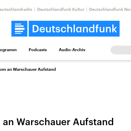
eutschlandradio
Deutschlandfunk Kultur
Deutschlandfunk No
rogramm
Podcasts
Audio-Archiv
Wirtschaft
Wissen
Kultur
Europa
Gesellschaf
en an Warschauer Aufstand
 an Warschauer Aufstand
Nahostkonflikt
Iran
le Beiträge,
Aktuelle Lage und
Aktuelle Lage und