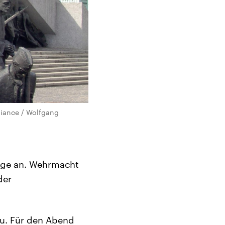
liance / Wolfgang
Tage an. Wehrmacht
der
au. Für den Abend