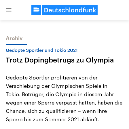
Close
menu
Archiv
Themen
Gedopte Sportler und Tokio 2021
Trotz Dopingbetrugs zu Olympia
Gedopte Sportler profitieren von der
Verschiebung der Olympischen Spiele in
Tokio. Betrüger, die Olympia in diesem Jahr
Landtagswahl Sachsen-Anhalt
USA
wegen einer Sperre verpasst hätten, haben die
2026
Aktuelle Beiträge, Analys
Alle Informationen
Chance, sich zu qualifizieren – wenn ihre
Hintergründe
Sachsen-Anhalt wählt am 6.
Wirtschaftlich und militäri
Sperre bis zum Sommer 2021 abläuft.
September 2026 einen neuen
gehören die Vereinigten S
Landtag. Seit 2021 wird das
den mächtigsten Ländern 
Bundesland von einer Koalition aus
mit großem Einfluss auf d