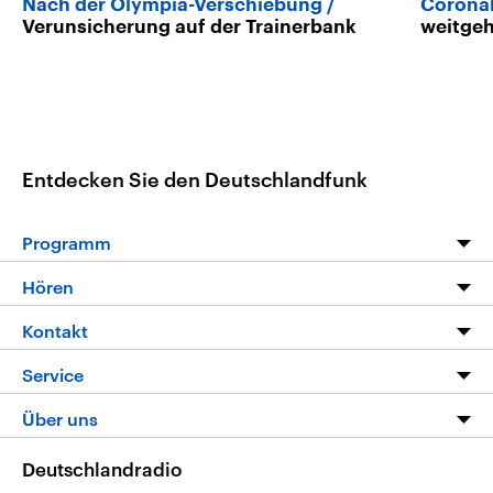
Nach der Olympia-Verschiebung
Corona
Verunsicherung auf der Trainerbank
weitge
Entdecken Sie den Deutschlandfunk
Programm
Programm
Hören
Alle Sendungen
Livestream
Kontakt
Die Nachrichten
Audios
Hörerservice
Service
Nachrichtenleicht
Podcasts
Social Media
FAQ
Über uns
Neue Beiträge auf dlf.de
Deutschlandfunk App
Newsletter
Deutschlandradio
Themen-Schwerpunkte
Nachrichten App
Deutschlandradio
Veranstaltungen
Presse