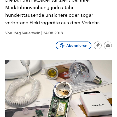
CDU, SPD und FDP regiert.-
aktuelle Weltgeschehen.
Marktüberwachung jedes Jahr
Umfragen, Prognosen,
Wahlprogramme, aktuelle Berichte
hunderttausende unsichere oder sogar
Sendungen
Programm
Podcasts
und Hintergründe zu den Parteien
und Kandidaten der anstehenden
verbotene Elektrogeräte aus dem Verkehr.
Wahl.
Audio-Archiv
Von Jörg Sauerwein
|
24.08.2018
Abonnieren
Link
Emai
kopieren/te