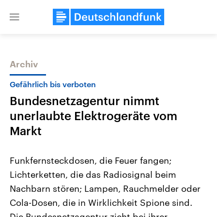
Close
menu
Archiv
Themen
Gefährlich bis verboten
Bundesnetzagentur nimmt
unerlaubte Elektrogeräte vom
Markt
Funkfernsteckdosen, die Feuer fangen;
Landtagswahl Sachsen-Anhalt
USA
Lichterketten, die das Radiosignal beim
2026
Aktuelle Beiträge, Analys
Alle Informationen
Hintergründe
Nachbarn stören; Lampen, Rauchmelder oder
Sachsen-Anhalt wählt am 6.
Wirtschaftlich und militäri
September 2026 einen neuen
gehören die Vereinigten S
Cola-Dosen, die in Wirklichkeit Spione sind.
Landtag. Seit 2021 wird das
den mächtigsten Ländern 
Bundesland von einer Koalition aus
Die Bundesnetzagentur zieht bei ihrer
mit großem Einfluss auf d