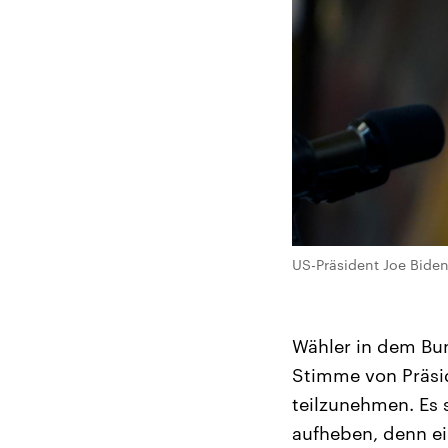
US-Präsident Joe Biden
Wähler in dem Bun
Stimme von Präsid
teilzunehmen. Es 
aufheben, denn e