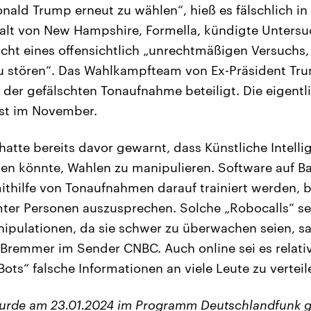
nald Trump erneut zu wählen“, hieß es fälschlich in
alt von New Hampshire, Formella, kündigte Untersu
ht eines offensichtlich „unrechtmäßigen Versuchs,
stören“. Das Wahlkampfteam von Ex-Präsident Trump
n der gefälschten Tonaufnahme beteiligt. Die eigentl
ist im November.
hatte bereits davor gewarnt, dass Künstliche Intell
n könnte, Wahlen zu manipulieren. Software auf Ba
mithilfe von Tonaufnahmen darauf trainiert werden, b
r Personen auszusprechen. Solche „Robocalls“ seie
anipulationen, da sie schwer zu überwachen seien, s
 Bremmer im Sender CNBC. Auch online sei es relativ
ots“ falsche Informationen an viele Leute zu verteil
wurde am 23.01.2024 im Programm Deutschlandfunk g