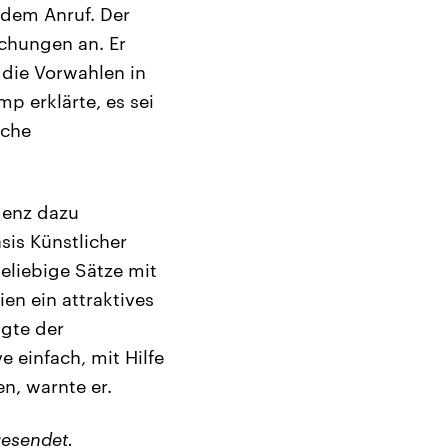
 dem Anruf. Der
chungen an. Er
 die Vorwahlen in
 erklärte, es sei
iche
igenz dazu
sis Künstlicher
eliebige Sätze mit
n ein attraktives
agte der
e einfach, mit Hilfe
en, warnte er.
esendet.