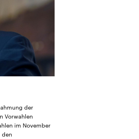
chahmung der
en Vorwahlen
 Wahlen im November
s den