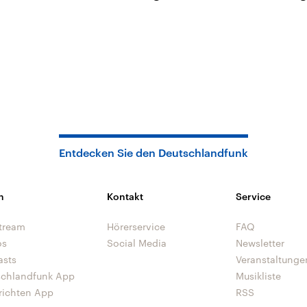
Entdecken Sie den Deutschlandfunk
n
Kontakt
Service
tream
Hörerservice
FAQ
os
Social Media
Newsletter
asts
Veranstaltunge
schlandfunk App
Musikliste
richten App
RSS