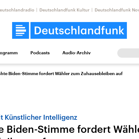
eutschlandradio
Deutschlandfunk Kultur
Deutschlandfunk No
rogramm
Podcasts
Audio-Archiv
Wirtschaft
Wissen
Kultur
Europa
Gesellschaf
chte Biden-Stimme fordert Wähler zum Zuhausebleiben auf
 Künstlicher Intelligenz
e Biden-Stimme fordert Wähl
Nahostkonflikt
Iran
le Beiträge,
Aktuelle Lage und
Aktuelle Lage und