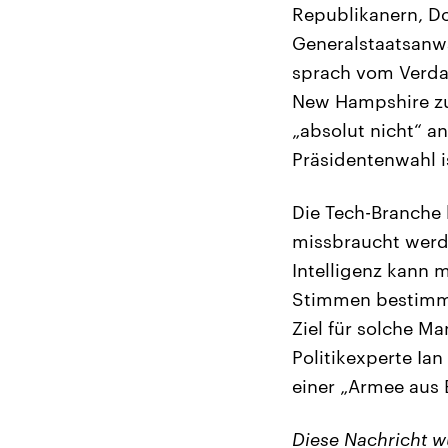
Republikanern, Do
Generalstaatsanw
sprach vom Verdac
New Hampshire zu 
„absolut nicht“ a
Präsidentenwahl 
Die Tech-Branche 
missbraucht werde
Intelligenz kann 
Stimmen bestimmte
Ziel für solche M
Politikexperte Ian
einer „Armee aus B
Diese Nachricht 