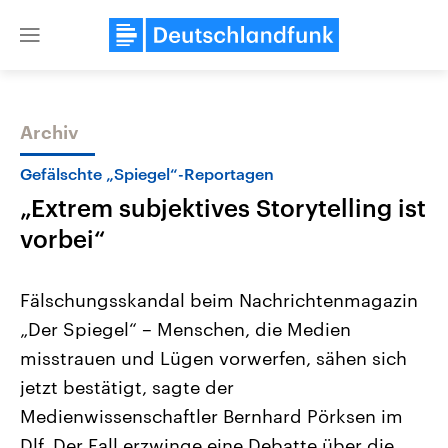
Close
menu
Archiv
Themen
Gefälschte „Spiegel“-Reportagen
„Extrem subjektives Storytelling ist
vorbei“
Fälschungsskandal beim Nachrichtenmagazin
„Der Spiegel“ – Menschen, die Medien
Landtagswahl Sachsen-Anhalt
USA
misstrauen und Lügen vorwerfen, sähen sich
2026
Aktuelle Beiträge, Analys
Alle Informationen
Hintergründe
jetzt bestätigt, sagte der
Sachsen-Anhalt wählt am 6.
Wirtschaftlich und militäri
September 2026 einen neuen
gehören die Vereinigten S
Medienwissenschaftler Bernhard Pörksen im
Landtag. Seit 2021 wird das
den mächtigsten Ländern 
Dlf. Der Fall erzwinge eine Debatte über die
Bundesland von einer Koalition aus
mit großem Einfluss auf d