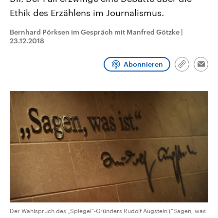
CDU, SPD und FDP regiert.-
aktuelle Weltgeschehen.
Ethik des Erzählens im Journalismus.
Umfragen, Prognosen,
Wahlprogramme, aktuelle Berichte
Sendungen
Programm
Podcasts
und Hintergründe zu den Parteien
Bernhard Pörksen im Gespräch mit Manfred Götzke
|
und Kandidaten der anstehenden
23.12.2018
Wahl.
Audio-Archiv
Abonnieren
Link
Emai
kopieren/te
Der Wahlspruch des „Spiegel“-Gründers Rudolf Augstein ("Sagen, was