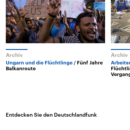
Archiv
Archiv
Ungarn und die Flüchtlinge
Fünf Jahre
Arbeits
Balkanroute
Flüchtli
Vergan
Entdecken Sie den Deutschlandfunk