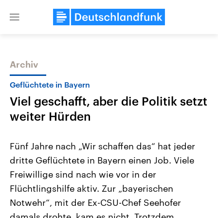
Close
menu
Archiv
Themen
Geflüchtete in Bayern
Viel geschafft, aber die Politik setzt
weiter Hürden
Fünf Jahre nach „Wir schaffen das“ hat jeder
dritte Geflüchtete in Bayern einen Job. Viele
Landtagswahl Sachsen-Anhalt
USA
Freiwillige sind nach wie vor in der
2026
Aktuelle Beiträge, Analys
Alle Informationen
Hintergründe
Flüchtlingshilfe aktiv. Zur „bayerischen
Sachsen-Anhalt wählt am 6.
Wirtschaftlich und militäri
September 2026 einen neuen
gehören die Vereinigten S
Notwehr“, mit der Ex-CSU-Chef Seehofer
Landtag. Seit 2021 wird das
den mächtigsten Ländern 
damals drohte, kam es nicht. Trotzdem
Bundesland von einer Koalition aus
mit großem Einfluss auf d