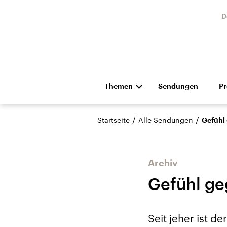
D
Themen
Sendungen
P
Die Nachrichten
Politik
/
/
Startseite
Alle Sendungen
Gefühl
Hörspiel und Feature
Musik
Archiv
Gefühl ge
Landtagswahl Sachsen-
USA
Seit jeher ist d
Anhalt 2026
Aktuel