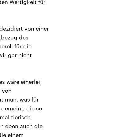
ten Wertigkeit für
dezidiert von einer
ltbezug des
rell für die
ir gar nicht
es wäre einerlei,
h von
t man, was für
e gemeint, die so
mal tierisch
rn eben auch die
die einem