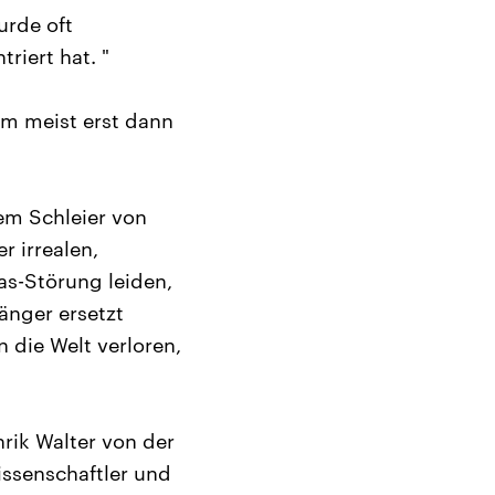
urde oft
riert hat. "
m meist erst dann
em Schleier von
r irrealen,
as-Störung leiden,
änger ersetzt
 die Welt verloren,
rik Walter von der
issenschaftler und