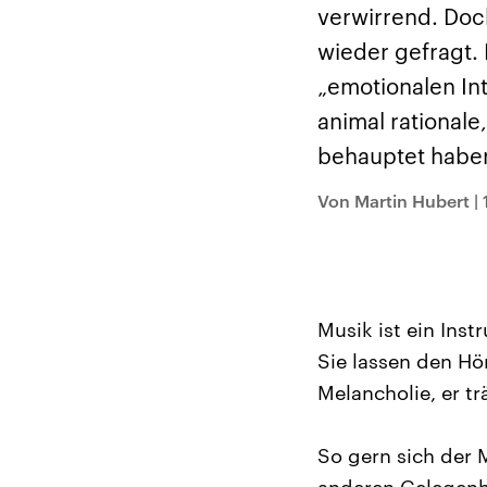
Alle Informationen
Analy
verwirrend. Doch
Sachsen-Anhalt wählt
Hinte
am 6. September 2026
Wirtsc
wieder gefragt.
einen neuen Landtag.
militä
Seit 2021 wird das
Verein
„emotionalen Int
Bundesland von einer
den m
Koalition aus CDU, SPD
Länder
animal rationale
und FDP regiert.-
großem
Umfragen, Prognosen,
aktuel
behauptet habe
Wahlprogramme,
aktuelle Berichte und
Hintergründe zu den
Von Martin Hubert
|
Parteien und Kandidaten
der anstehenden Wahl.
Musik ist ein Ins
Sie lassen den Hö
Melancholie, er tr
So gern sich der 