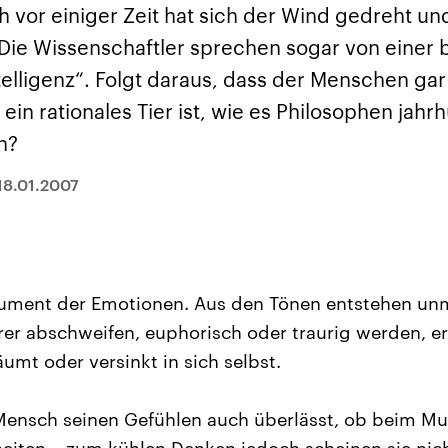
sen und
Hintergründe
Hintergründe
 vor einiger Zeit hat sich der Wind gedreht un
Der Überfall der
Der Iran – seit der
rgründe
haftlich und
palästinensischen
Islamischen Revolu
 Die Wissenschaftler sprechen sogar von einer
risch gehören die
Terrororganisation
1979 auch Islamisc
igten Staaten zu
Hamas im Oktober 2023
Republik Iran – ist e
elligenz“. Folgt daraus, dass der Menschen gar 
ächtigsten
auf Israel hat in der
von einem
n der Erde, mit
Region wieder die
Religionsführer auto
, ein rationales Tier ist, wie es Philosophen jah
 Einfluss auf das
Gewalt entfacht. Israel
regierter Staat im 
le Weltgeschehen.
möchte die Hamas
Osten. Eine Feindsc
n?
zerstören. Diese wird wie
zu Israel und zu de
die Hisbollah im Libanon
ist fest in der
vom Iran unterstützt.
Staatsideologie
18.01.2007
verankert.
trument der Emotionen. Aus den Tönen entstehen unm
rer abschweifen, euphorisch oder traurig werden, e
äumt oder versinkt in sich selbst.
Mensch seinen Gefühlen auch überlässt, ob beim M