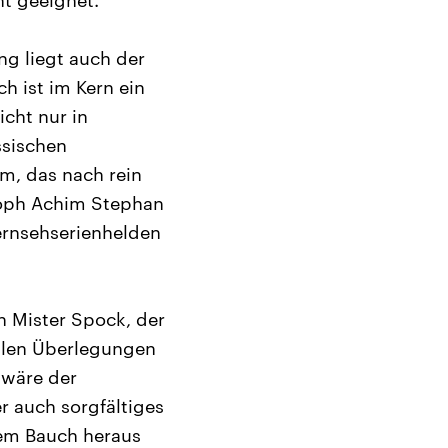
t geeignet.
ng liegt auch der
h ist im Kern ein
icht nur in
ssischen
m, das nach rein
osoph Achim Stephan
ernsehserienhelden
n Mister Spock, der
hlen Überlegungen
 wäre der
r auch sorgfältiges
dem Bauch heraus