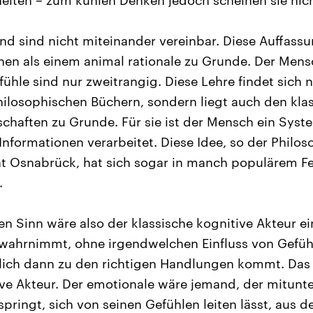
iten – zum kühlen Denken jedoch scheinen sie nich
nd sind nicht miteinander vereinbar. Diese Auffassu
n als einem animal rationale zu Grunde. Der Mensc
efühle sind nur zweitrangig. Diese Lehre findet sich n
ilosophischen Büchern, sondern liegt auch den kla
chaften zu Grunde. Für sie ist der Mensch ein Syste
Informationen verarbeitet. Diese Idee, so der Phil
ät Osnabrück, hat sich sogar in manch populärem F
.
n Sinn wäre also der klassische kognitive Akteur ei
e wahrnimmt, ohne irgendwelchen Einfluss von Gefü
rlich dann zu den richtigen Handlungen kommt. Das
ive Akteur. Der emotionale wäre jemand, der mitunte
ringt, sich von seinen Gefühlen leiten lässt, aus 