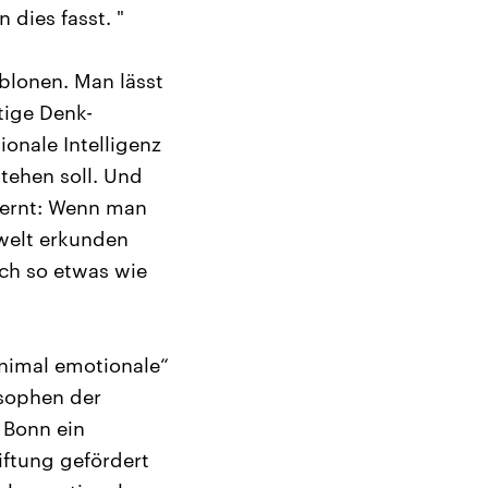
 dies fasst. "
blonen. Man lässt
tige Denk-
nale Intelligenz
tehen soll. Und
lernt: Wenn man
welt erkunden
ch so etwas wie
nimal emotionale“
osophen der
 Bonn ein
iftung gefördert