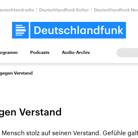
eutschlandradio
Deutschlandfunk Kultur
Deutschlandfunk No
rogramm
Podcasts
Audio-Archiv
Wirtschaft
Wissen
Kultur
Europa
Gesellschaf
 gegen Verstand
gen Verstand
Nahostkonflikt
Iran
er Mensch stolz auf seinen Verstand. Gefühle gal
le Beiträge,
Aktuelle Lage und
Aktuelle Lage und