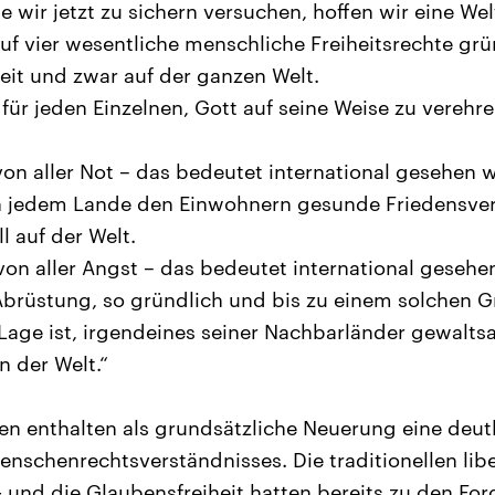
ie wir jetzt zu sichern versuchen, hoffen wir eine Wel
auf vier wesentliche menschliche Freiheitsrechte grü
heit und zwar auf der ganzen Welt.
 für jeden Einzelnen, Gott auf seine Weise zu verehr
 von aller Not – das bedeutet international gesehen w
 jedem Lande den Einwohnern gesunde Friedensverh
l auf der Welt.
 von aller Angst – das bedeutet international gesehen
rüstung, so gründlich und bis zu einem solchen Gr
Lage ist, irgendeines seiner Nachbarländer gewalts
n der Welt.“
pien enthalten als grundsätzliche Neuerung eine deut
enschenrechtsverständnisses. Die traditionellen libe
 und die Glaubensfreiheit hatten bereits zu den Fo