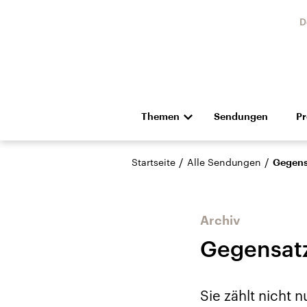
D
Themen
Sendungen
P
Die Nachrichten
Politik
/
/
Startseite
Alle Sendungen
Gegens
Hörspiel und Feature
Musik
Archiv
Gegensatz
Landtagswahl Sachsen-
USA
Sie zählt nicht 
Anhalt 2026
Aktuel