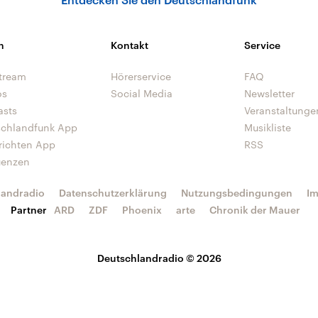
n
Kontakt
Service
tream
Hörerservice
FAQ
os
Social Media
Newsletter
asts
Veranstaltunge
schlandfunk App
Musikliste
richten App
RSS
uenzen
landradio
Datenschutzerklärung
Nutzungsbedingungen
I
Partner
ARD
ZDF
Phoenix
arte
Chronik der Mauer
Deutschlandradio © 2026