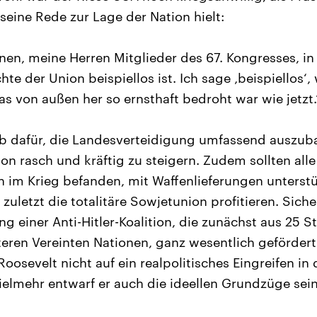
seine Rede zur Lage der Nation hielt:
hnen, meine Herren Mitglieder des 67. Kongresses, i
hte der Union beispiellos ist. Ich sage ‚beispiellos‘,
as von außen her so ernsthaft bedroht war wie jetzt.
rb dafür, die Landesverteidigung umfassend auszub
n rasch und kräftig zu steigern. Zudem sollten alle 
n im Krieg befanden, mit Waffenlieferungen unterst
t zuletzt die totalitäre Sowjetunion profitieren. Sich
ng einer Anti-Hitler-Koalition, die zunächst aus 25 
teren Vereinten Nationen, ganz wesentlich geförder
oosevelt nicht auf ein realpolitisches Eingreifen in 
elmehr entwarf er auch die ideellen Grundzüge seine