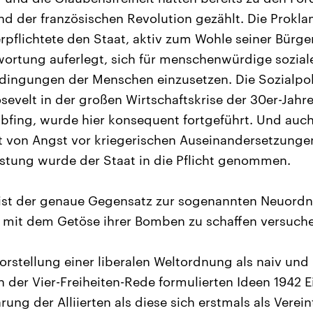
d der französischen Revolution gezählt. Die Proklam
rpflichtete den Staat, aktiv zum Wohle seiner Bürge
ortung auferlegt, sich für menschenwürdige sozial
edingungen der Menschen einzusetzen. Die Sozialpol
osevelt in der großen Wirtschaftskrise der 30er-Jah
bfing, wurde hier konsequent fortgeführt. Und auc
it von Angst vor kriegerischen Auseinandersetzung
üstung wurde der Staat in die Pflicht genommen.
 ist der genaue Gegensatz zur sogenannten Neuordn
n mit dem Getöse ihrer Bomben zu schaffen versuche
orstellung einer liberalen Weltordnung als naiv und 
n der Vier-Freiheiten-Rede formulierten Ideen 1942 E
ng der Alliierten als diese sich erstmals als Verei