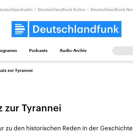
eutschlandradio
Deutschlandfunk Kultur
Deutschlandfunk No
rogramm
Podcasts
Audio-Archiv
Wirtschaft
Wissen
Kultur
Europa
Gesellschaf
atz zur Tyrannei
 zur Tyrannei
Nahostkonflikt
Iran
nur zu den historischen Reden in der Geschichte
le Beiträge,
Aktuelle Lage und
Aktuelle Lage und