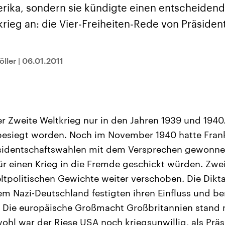
sen und
Hintergründe
Hintergründe
rika, sondern sie kündigte einen entscheide
Der Überfall der
Der Iran – seit der
rgründe
haftlich und
palästinensischen
Islamischen Revolu
rieg an: die Vier-Freiheiten-Rede von Präsiden
risch gehören die
Terrororganisation
1979 auch Islamisc
igten Staaten zu
Hamas im Oktober 2023
Republik Iran – ist e
ächtigsten
auf Israel hat in der
von einem
n der Erde, mit
Region wieder die
Religionsführer auto
 Einfluss auf das
Gewalt entfacht. Israel
regierter Staat im 
ller
|
06.01.2011
le Weltgeschehen.
möchte die Hamas
Osten. Eine Feindsc
zerstören. Diese wird wie
zu Israel und zu de
die Hisbollah im Libanon
ist fest in der
vom Iran unterstützt.
Staatsideologie
verankert.
r Zweite Weltkrieg nur in den Jahren 1939 und 1940
besiegt worden. Noch im November 1940 hatte Fran
äsidentschaftswahlen mit dem Versprechen gewonne
für einen Krieg in die Fremde geschickt würden. Zwe
eltpolitischen Gewichte weiter verschoben. Die Dikt
lem Nazi-Deutschland festigten ihren Einfluss und be
. Die europäische Großmacht Großbritannien stand
ohl war der Riese USA noch kriegsunwillig, als Prä