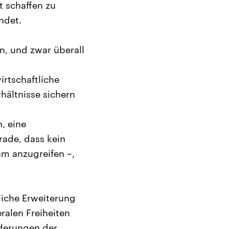
t schaffen zu
ndet.
en, und zwar überall
irtschaftliche
ältnisse sichern
, eine
ade, dass kein
am anzugreifen –,
liche Erweiterung
ralen Freiheiten
rderungen der