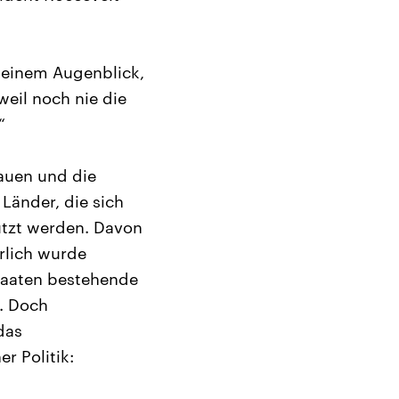
n einem Augenblick,
 weil noch nie die
“
auen und die
Länder, die sich
ützt werden. Davon
erlich wurde
Staaten bestehende
t. Doch
das
r Politik: