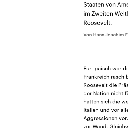
Alle Informationen
Analy
Staaten von Ame
Sachsen-Anhalt wählt
Hinte
am 6. September 2026
Wirtsc
im Zweiten Weltk
einen neuen Landtag.
militä
Seit 2021 wird das
Verein
Roosevelt.
Bundesland von einer
den m
Koalition aus CDU, SPD
Länder
und FDP regiert.-
großem
Von Hans-Joachim Fö
Umfragen, Prognosen,
aktuel
Wahlprogramme,
aktuelle Berichte und
Hintergründe zu den
Parteien und Kandidaten
der anstehenden Wahl.
Europäisch war de
Frankreich rasch 
Roosevelt die Pr
der Nation nicht 
hatten sich die w
Italien und vor al
Aggressionen vor
zur Wand. Gleichw