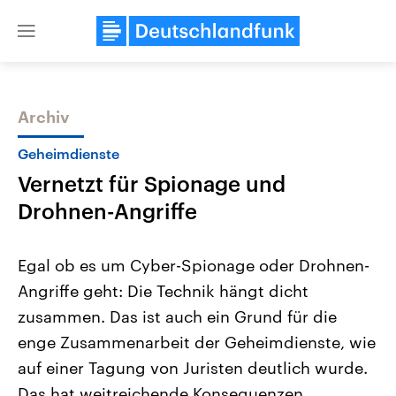
Close
menu
Archiv
Themen
Geheimdienste
Vernetzt für Spionage und
Drohnen-Angriffe
Egal ob es um Cyber-Spionage oder Drohnen-
Angriffe geht: Die Technik hängt dicht
Landtagswahl Sachsen-Anhalt
USA
zusammen. Das ist auch ein Grund für die
2026
Aktuelle Beiträge, Analys
Alle Informationen
Hintergründe
enge Zusammenarbeit der Geheimdienste, wie
Sachsen-Anhalt wählt am 6.
Wirtschaftlich und militäri
September 2026 einen neuen
gehören die Vereinigten S
auf einer Tagung von Juristen deutlich wurde.
Landtag. Seit 2021 wird das
den mächtigsten Ländern 
Das hat weitreichende Konsequenzen.
Bundesland von einer Koalition aus
mit großem Einfluss auf d