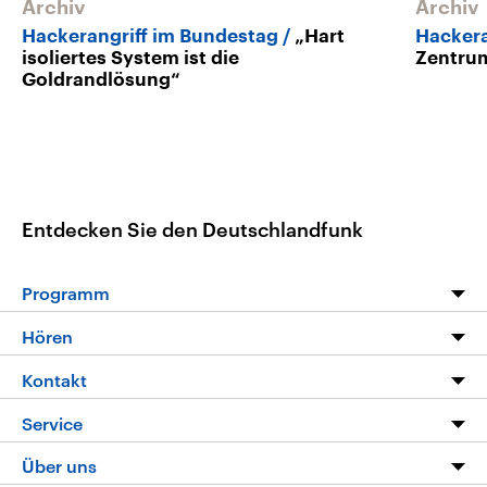
Archiv
Archiv
Hackerangriff im Bundestag
„Hart
Hackera
isoliertes System ist die
Zentrum
Goldrandlösung“
Entdecken Sie den Deutschlandfunk
Programm
Programm
Hören
Alle Sendungen
Livestream
Kontakt
Die Nachrichten
Audios
Hörerservice
Service
Nachrichtenleicht
Podcasts
Social Media
FAQ
Über uns
Neue Beiträge auf dlf.de
Deutschlandfunk App