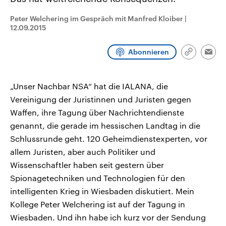
CDU, SPD und FDP regiert.-
aktuelle Weltgeschehen.
Umfragen, Prognosen,
Peter Welchering im Gespräch mit Manfred Kloiber
|
Wahlprogramme, aktuelle Berichte
12.09.2015
Sendungen
Programm
Podcasts
und Hintergründe zu den Parteien
und Kandidaten der anstehenden
Wahl.
Abonnieren
Audio-Archiv
Link
Emai
kopieren/te
„Unser Nachbar NSA“ hat die IALANA, die
Vereinigung der Juristinnen und Juristen gegen
Waffen, ihre Tagung über Nachrichtendienste
genannt, die gerade im hessischen Landtag in die
Schlussrunde geht. 120 Geheimdienstexperten, vor
allem Juristen, aber auch Politiker und
Wissenschaftler haben seit gestern über
Spionagetechniken und Technologien für den
intelligenten Krieg in Wiesbaden diskutiert. Mein
Kollege Peter Welchering ist auf der Tagung in
Wiesbaden. Und ihn habe ich kurz vor der Sendung