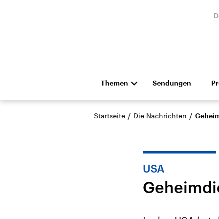
D
Themen
Sendungen
P
Die Nachrichten
Politik
/
/
Startseite
Die Nachrichten
Geheim
Hörspiel und Feature
Musik
USA
Geheimdie
Landtagswahl Sachsen-
USA
Anhalt 2026
Aktuel