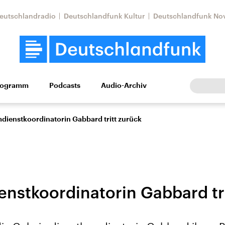
eutschlandradio
Deutschlandfunk Kultur
Deutschlandfunk No
rogramm
Podcasts
Audio-Archiv
Wirtschaft
Wissen
Kultur
Europa
Gesellschaf
dienstkoordinatorin Gabbard tritt zurück
nstkoordinatorin Gabbard tri
Nahostkonflikt
Iran
le Beiträge,
Aktuelle Lage und
Aktuelle Lage und