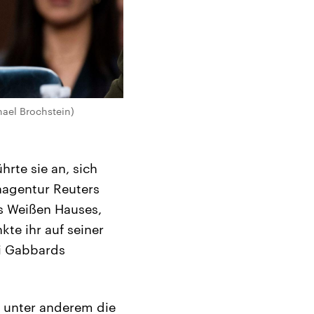
ael Brochstein)
hrte sie an, sich
nagentur Reuters
s Weißen Hauses,
te ihr auf seiner
li Gabbards
 unter anderem die