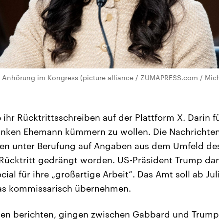
er Anhörung im Kongress (picture alliance / ZUMAPRESS.com / Mich
e ihr Rücktrittsschreiben auf der Plattform X. Darin fü
anken Ehemann kümmern zu wollen. Die Nachrichte
gen unter Berufung auf Angaben aus dem Umfeld de
ücktritt gedrängt worden. US-Präsident Trump dank
cial für ihre „großartige Arbeit“. Das Amt soll ab Ju
ukas kommissarisch übernehmen.
en berichten, gingen zwischen Gabbard und Trump