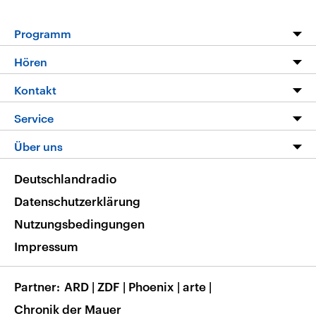
Programm
Programm
Hören
Alle Sendungen
Livestream
Kontakt
Die Nachrichten
Audios
Hörerservice
Service
Nachrichtenleicht
Podcasts
Social Media
FAQ
Über uns
Neue Beiträge auf dlf.de
Deutschlandfunk App
Newsletter
Deutschlandradio
Themen-Schwerpunkte
Nachrichten App
Deutschlandradio
Veranstaltungen
Presse
Frequenzen
Datenschutzerklärung
Musikliste
Ausbildung und Karriere
Nutzungsbedingungen
RSS
Transparenz
Impressum
Korrekturen
Barrierefreiheit
Partner
ARD
|
ZDF
|
Phoenix
|
arte
|
Chronik der Mauer