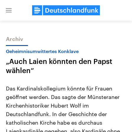
Close
menu
Archiv
Themen
Geheimnisumwittertes Konklave
„Auch Laien könnten den Papst
wählen“
Das Kardinalskollegium könnte für Frauen
geöffnet werden. Das sagte der Münsteraner
Landtagswahl Sachsen-Anhalt
USA
Kirchenhistoriker Hubert Wolf im
2026
Aktuelle Beiträge, Analys
Alle Informationen
Hintergründe
Deutschlandfunk. In der Geschichte der
Sachsen-Anhalt wählt am 6.
Wirtschaftlich und militäri
September 2026 einen neuen
gehören die Vereinigten S
katholischen Kirche habe es durchaus
Landtag. Seit 2021 wird das
den mächtigsten Ländern 
Laienkardinäle gegeben, also Kardinäle ohne
Bundesland von einer Koalition aus
mit großem Einfluss auf d