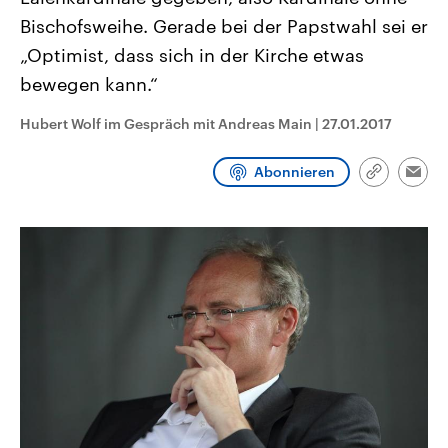
CDU, SPD und FDP regiert.-
aktuelle Weltgeschehen.
Bischofsweihe. Gerade bei der Papstwahl sei er
Umfragen, Prognosen,
Wahlprogramme, aktuelle Berichte
„Optimist, dass sich in der Kirche etwas
Sendungen
Programm
Podcasts
und Hintergründe zu den Parteien
und Kandidaten der anstehenden
bewegen kann.“
Wahl.
Audio-Archiv
Hubert Wolf im Gespräch mit Andreas Main
|
27.01.2017
Abonnieren
Link
Emai
kopieren/te