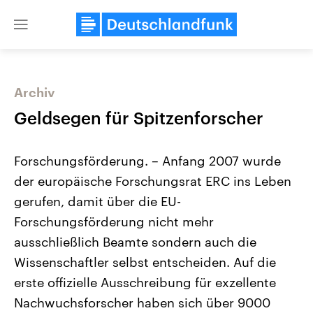
Close
menu
Archiv
Themen
Geldsegen für Spitzenforscher
Forschungsförderung. – Anfang 2007 wurde
der europäische Forschungsrat ERC ins Leben
gerufen, damit über die EU-
Forschungsförderung nicht mehr
ausschließlich Beamte sondern auch die
Landtagswahl Sachsen-Anhalt
USA
2026
Aktuelle Beiträge, Analys
Wissenschaftler selbst entscheiden. Auf die
Alle Informationen
Hintergründe
Sachsen-Anhalt wählt am 6.
Wirtschaftlich und militäri
erste offizielle Ausschreibung für exzellente
September 2026 einen neuen
gehören die Vereinigten S
Landtag. Seit 2021 wird das
den mächtigsten Ländern 
Nachwuchsforscher haben sich über 9000
Bundesland von einer Koalition aus
mit großem Einfluss auf d