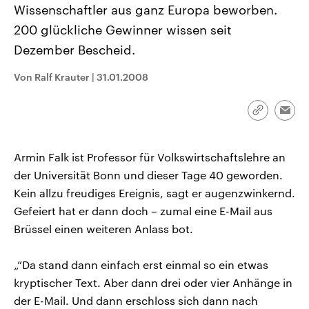
Wissenschaftler aus ganz Europa beworben.
CDU, SPD und FDP regiert.-
aktuelle Weltgeschehen.
Umfragen, Prognosen,
200 glückliche Gewinner wissen seit
Wahlprogramme, aktuelle Berichte
Sendungen
Programm
Podcasts
und Hintergründe zu den Parteien
Dezember Bescheid.
und Kandidaten der anstehenden
Wahl.
Audio-Archiv
Von Ralf Krauter
|
31.01.2008
Link
Emai
kopieren/te
Armin Falk ist Professor für Volkswirtschaftslehre an
der Universität Bonn und dieser Tage 40 geworden.
Kein allzu freudiges Ereignis, sagt er augenzwinkernd.
Gefeiert hat er dann doch – zumal eine E-Mail aus
Brüssel einen weiteren Anlass bot.
„”Da stand dann einfach erst einmal so ein etwas
kryptischer Text. Aber dann drei oder vier Anhänge in
der E-Mail. Und dann erschloss sich dann nach