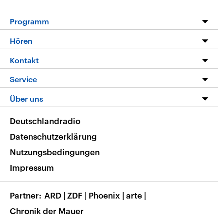
Programm
Programm
Hören
Alle Sendungen
Livestream
Kontakt
Die Nachrichten
Audios
Hörerservice
Service
Nachrichtenleicht
Podcasts
Social Media
FAQ
Über uns
Neue Beiträge auf dlf.de
Deutschlandfunk App
Newsletter
Deutschlandradio
Themen-Schwerpunkte
Nachrichten App
Deutschlandradio
Veranstaltungen
Presse
Frequenzen
Datenschutzerklärung
Musikliste
Ausbildung und Karriere
Nutzungsbedingungen
RSS
Transparenz
Impressum
Korrekturen
Barrierefreiheit
Partner
ARD
|
ZDF
|
Phoenix
|
arte
|
Chronik der Mauer